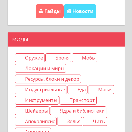
и
🕹️ Гайды
📰 Новости
я
п
МОДЫ
о
з
Оружие
Броня
Мобы
а
Локации и миры
Ресурсы, блоки и декор
п
Индустриальные
Еда
Магия
и
Инструменты
Транспорт
с
Шейдеры
Ядра и библиотеки
я
Апокалипсис
Зелья
Читы