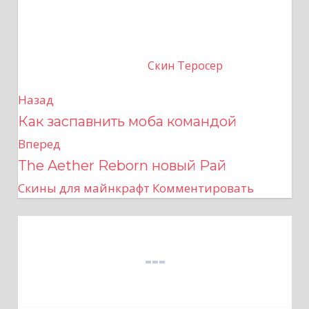
Скин Теросер
Назад
Н
Как заспавнить моба командой
а
Вперед
в
The Aether Reborn новый Рай
Скины для майнкрафт
Комментировать
и
г
а
ц