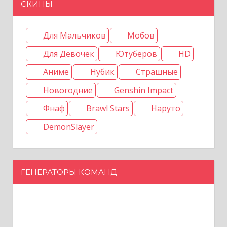
СКИНЫ
Для Мальчиков
Мобов
Для Девочек
Ютуберов
HD
Аниме
Нубик
Страшные
Новогодние
Genshin Impact
Фнаф
Brawl Stars
Наруто
DemonSlayer
ГЕНЕРАТОРЫ КОМАНД