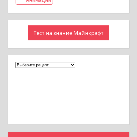
м
Анимации
Тест на знание Майнкрафт