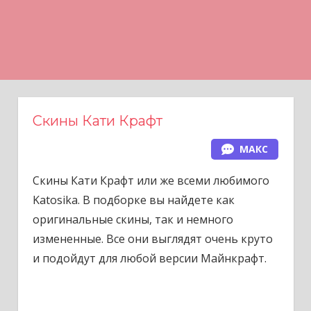
Н
а
в
е
р
х
Скины Кати Крафт
МАКС
Скины Кати Крафт или же всеми любимого
Katosika. В подборке вы найдете как
оригинальные скины, так и немного
измененные. Все они выглядят очень круто
и подойдут для любой версии Майнкрафт.