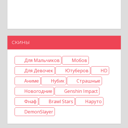
СКИНЫ
Для Мальчиков
Мобов
Для Девочек
Ютуберов
HD
Аниме
Нубик
Страшные
Новогодние
Genshin Impact
Фнаф
Brawl Stars
Наруто
DemonSlayer