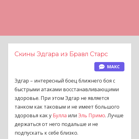
Н
а
в
е
р
х
Скины Эдгара из Бравл Старс
МАКС
Эдгар – интересный боец ближнего боя с
быстрыми атаками восстанавливающими
здоровье. При этом Эдгар не является
танком как таковым и не имеет большого
здоровья как у
Булла
или
Эль Примо
. Лучше
держаться от него подальше и не
подпускать к себе близко.