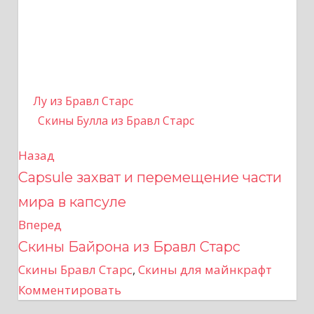
Лу из Бравл Старс
Скины Булла из Бравл Старс
Назад
Н
Capsule захват и перемещение части
а
мира в капсуле
в
Вперед
Скины Байрона из Бравл Старс
и
Скины Бравл Старс
,
Скины для майнкрафт
г
Комментировать