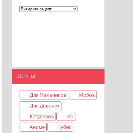
СКИНЫ
Для Мальчиков
Мобов
Для Девочек
Ютуберов
HD
Аниме
Нубик