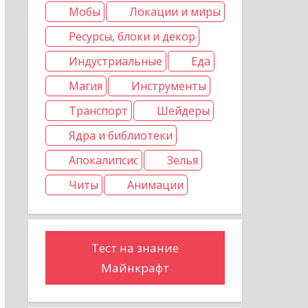
Мобы
Локации и миры
Ресурсы, блоки и декор
Индустриальные
Еда
Магия
Инструменты
Транспорт
Шейдеры
Ядра и библиотеки
Апокалипсис
Зелья
Читы
Анимации
Тест на знание
Майнкрафт