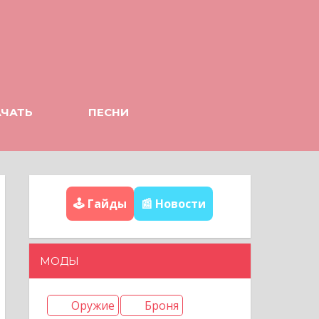
АЧАТЬ
ПЕСНИ
🕹️ Гайды
📰 Новости
МОДЫ
Оружие
Броня