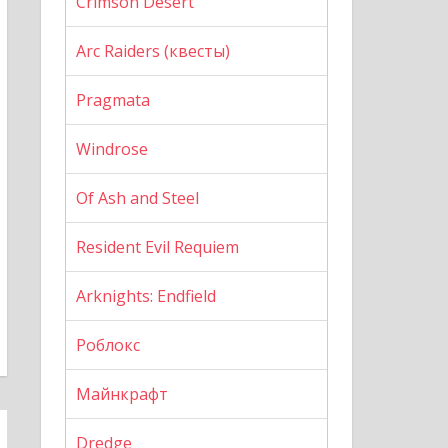
Crimson Desert
Arc Raiders (квесты)
Pragmata
Windrose
Of Ash and Steel
Resident Evil Requiem
Arknights: Endfield
Роблокс
Майнкрафт
Dredge