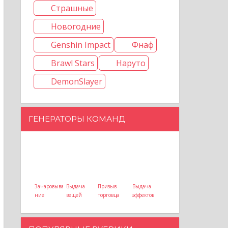
Страшные
Новогодние
Genshin Impact
Фнаф
Brawl Stars
Наруто
DemonSlayer
ГЕНЕРАТОРЫ КОМАНД
Зачаровыва
Выдача
Призыв
Выдача
ние
вещей
торговца
эффектов