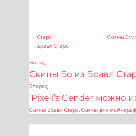
Старс
Скины Сту 
Бравл Старс
Назад
Н
Скины Бо из Бравл Ста
а
Вперед
в
iPixeli’s Gender можно
и
Скины Бравл Старс
,
Скины для майнкраф
г
а