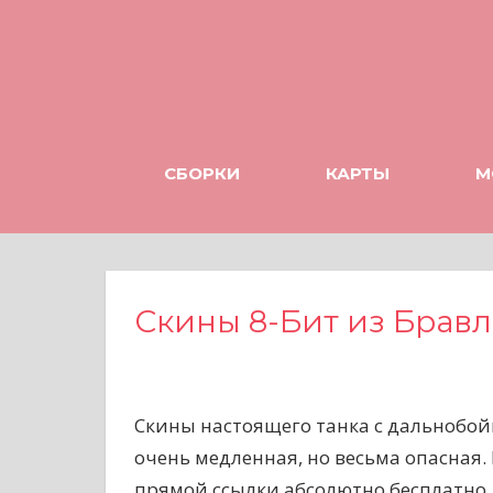
Н
а
в
е
р
х
СБОРКИ
КАРТЫ
М
Скины 8-Бит из Бравл
Скины настоящего танка с дальнобойн
очень медленная, но весьма опасная.
прямой ссылки абсолютно бесплатно.