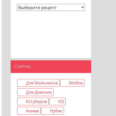
СКИНЫ
Для Мальчиков
Мобов
Для Девочек
Ютуберов
HD
Аниме
Нубик