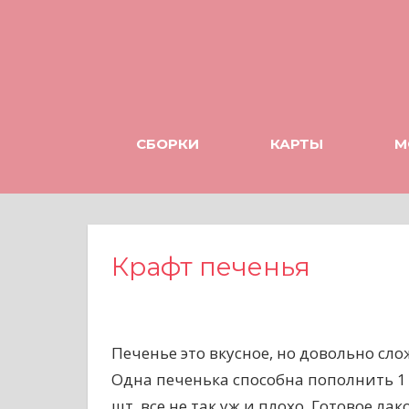
Н
а
в
е
р
х
СБОРКИ
КАРТЫ
М
Крафт печенья
Печенье это вкусное, но довольно сл
Одна печенька способна пополнить 1 е
шт, все не так уж и плохо. Готовое л