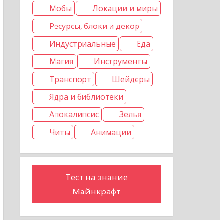
Мобы
Локации и миры
Ресурсы, блоки и декор
Индустриальные
Еда
Магия
Инструменты
Транспорт
Шейдеры
Ядра и библиотеки
Апокалипсис
Зелья
Читы
Анимации
Тест на знание
Майнкрафт