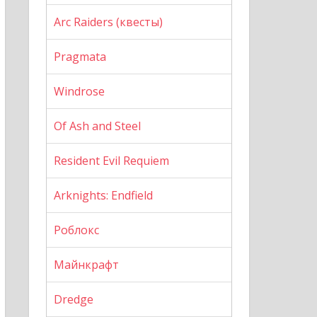
Arc Raiders (квесты)
Pragmata
Windrose
Of Ash and Steel
Resident Evil Requiem
Arknights: Endfield
Роблокс
Майнкрафт
Dredge