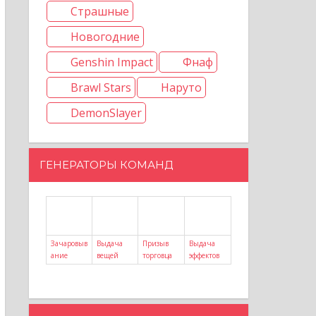
Страшные
Новогодние
Genshin Impact
Фнаф
Brawl Stars
Наруто
DemonSlayer
ГЕНЕРАТОРЫ КОМАНД
Зачаровыв
Выдача
Призыв
Выдача
ание
вещей
торговца
эффектов