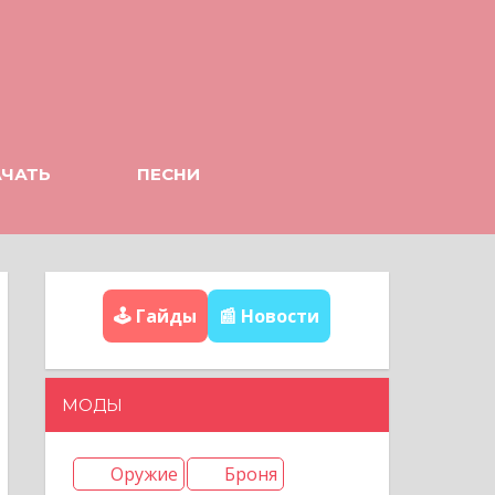
АЧАТЬ
ПЕСНИ
🕹️ Гайды
📰 Новости
МОДЫ
Оружие
Броня