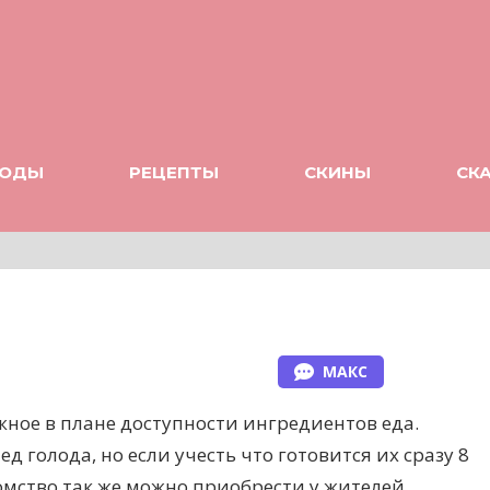
ОДЫ
РЕЦЕПТЫ
СКИНЫ
СК
МАКС
ожное в плане доступности ингредиентов еда.
д голода, но если учесть что готовится их сразу 8
акомство так же можно приобрести у жителей