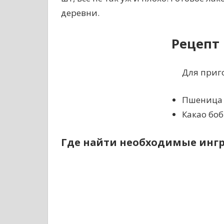
деревни.
Рецепт
Для приг
Пшеница –
Какао боб
Где найти необходимые инг