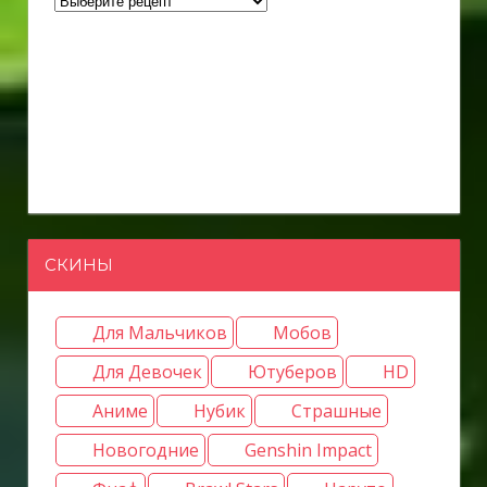
СКИНЫ
Для Мальчиков
Мобов
Для Девочек
Ютуберов
HD
Аниме
Нубик
Страшные
Новогодние
Genshin Impact