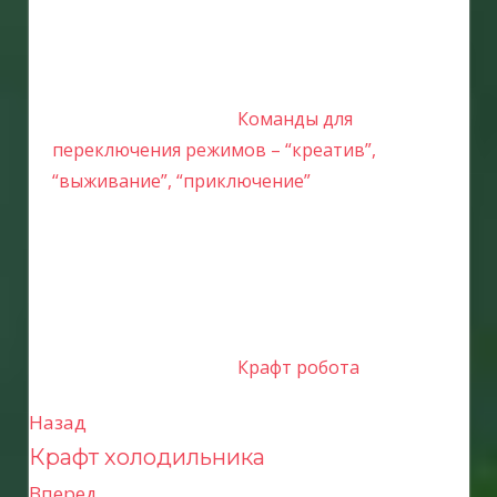
Команды для
переключения режимов – “креатив”,
“выживание”, “приключение”
Крафт робота
Назад
Н
Крафт холодильника
а
Вперед