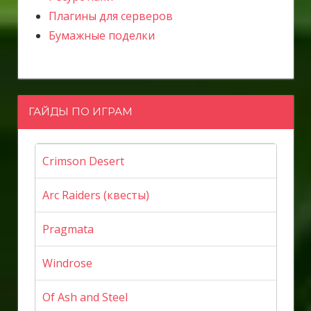
Плагины для серверов
Бумажные поделки
ГАЙДЫ ПО ИГРАМ
Crimson Desert
Arc Raiders (квесты)
Pragmata
Windrose
Of Ash and Steel