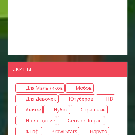
СКИНЫ
Для Мальчиков
Мобов
Для Девочек
Ютуберов
HD
Аниме
Нубик
Страшные
Новогодние
Genshin Impact
Фнаф
Brawl Stars
Наруто