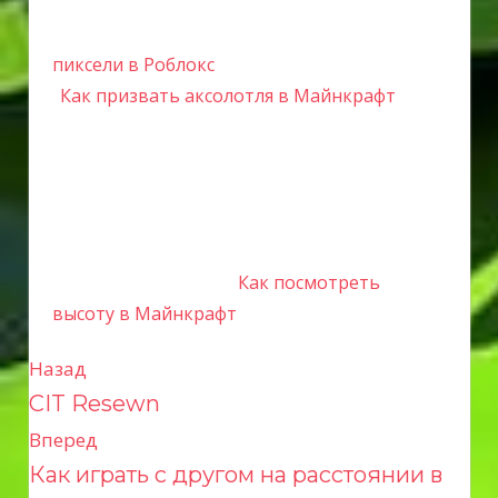
пиксели в Роблокс
Как призвать аксолотля в Майнкрафт
Как посмотреть
высоту в Майнкрафт
Назад
Н
CIT Resewn
а
Вперед
в
Как играть с другом на расстоянии в