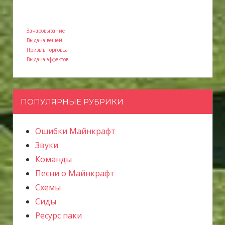
Зачаровывание
Выдача вещей
Призыв торговца
Выдача эффектов
ПОПУЛЯРНЫЕ РУБРИКИ
Ошибки Майнкрафт
Звуки
Команды
Песни о Майнкрафт
Схемы
Сиды
Ресурс паки