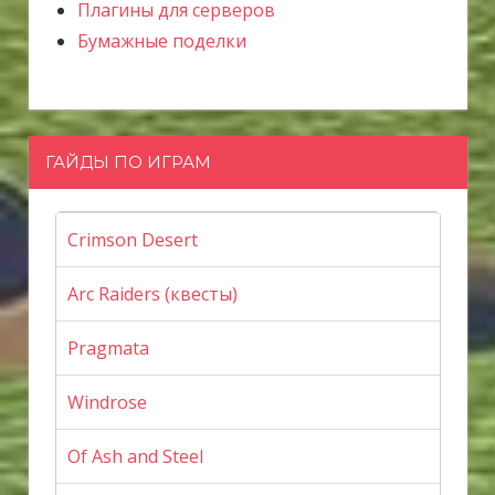
Плагины для серверов
Бумажные поделки
ГАЙДЫ ПО ИГРАМ
Crimson Desert
Arc Raiders (квесты)
Pragmata
Windrose
Of Ash and Steel