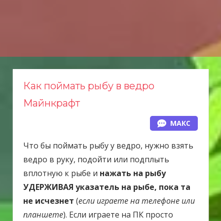
Н
а
в
е
р
х
Как поймать рыбу в ведро
Майнкрафт
МАКС
Что бы поймать рыбу у ведро, нужно взять
ведро в руку, подойти или подплыть
вплотную к рыбе и
нажать на рыбу
УДЕРЖИВАЯ указатель на рыбе, пока та
не исчезнет
(
если играете на телефоне или
планшете
). Если играете на ПК просто