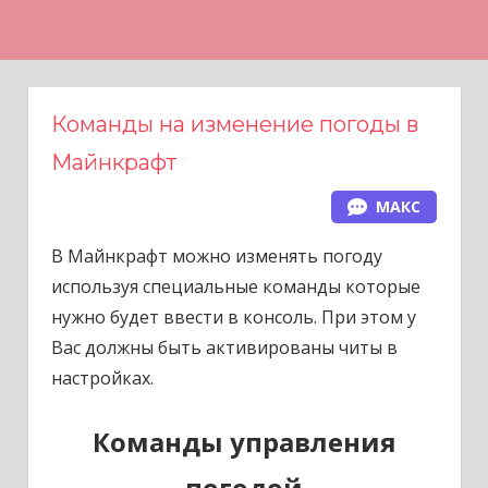
Н
а
в
е
Команды на изменение погоды в
р
Майнкрафт
х
МАКС
В Майнкрафт можно изменять погоду
используя специальные команды которые
нужно будет ввести в консоль. При этом у
Вас должны быть активированы читы в
настройках.
Команды управления
погодой