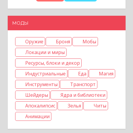
и
с
МОДЫ
я
м
Оружие
Броня
Мобы
Локации и миры
Ресурсы, блоки и декор
Индустриальные
Еда
Магия
Инструменты
Транспорт
Шейдеры
Ядра и библиотеки
Апокалипсис
Зелья
Читы
Анимации