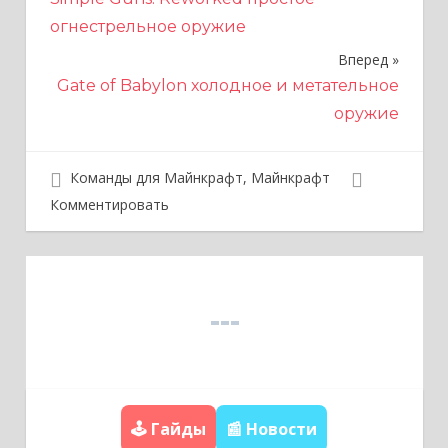
а
огнестрельное оружие
в
Вперед
и
Gate of Babylon холодное и метательное
оружие
г
а
Команды для Майнкрафт
,
Майнкрафт
ц
Комментировать
и
я
п
о
з
а
🕹️ Гайды
📰 Новости
п