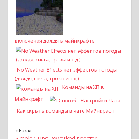
включения дождя в майнкрафте
No Weather Effects нет эффектов погоды
(дождя, снега, грозы и т.д.)
Команды на ХП в
Майнкрафт
Как скрыть команды в чате Майнкрафт
Назад
Н
Simple Guns: Reworked простое