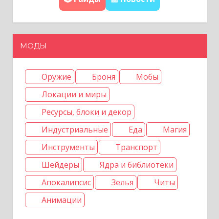
п
и
МОДЫ
с
Оружие
Броня
Мобы
я
Локации и миры
м
Ресурсы, блоки и декор
Индустриальные
Еда
Магия
Инструменты
Транспорт
Шейдеры
Ядра и библиотеки
Апокалипсис
Зелья
Читы
Анимации