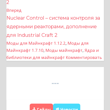
в
2
и
Вперед
Nuclear Control – система контроля за
г
ядерными реакторами, дополнение
а
для Industrial Craft 2
ц
Моды для Майнкрафт 1.12.2
,
Моды для
Майнкрафт 1.7.10
,
Моды майнкрафт
,
Ядра и
и
библиотеки для майнкрафт
Комментировать
я
п
о
з
а
🕹️ Гайды
📰 Новости