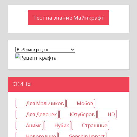
Тест на знание Майнкрафт
СКИНЫ
Для Мальчиков
Мобов
Для Девочек
Ютуберов
HD
Аниме
Нубик
Страшные
Новогодние
Genshin Impact