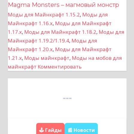
Magma Monsters – магмовый монстр
и
Моды для Майнкрафт 1.15.2
,
Моды для
г
Майнкрафт 1.16.x
,
Моды для Майнкрафт
а
1.17.x
,
Моды для Майнкрафт 1.18.2
,
Моды для
Майнкрафт 1.19.2/1.19.4
,
Моды для
ц
Майнкрафт 1.20.x
,
Моды для Майнкрафт
1.21.x
,
Моды майнкрафт
,
Моды на мобов для
и
майнкрафт
Комментировать
я
п
о
з
а
🕹️ Гайды
📰 Новости