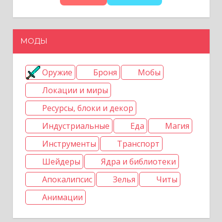
п
и
МОДЫ
с
я
Оружие
Броня
Мобы
Локации и миры
м
Ресурсы, блоки и декор
Индустриальные
Еда
Магия
Инструменты
Транспорт
Шейдеры
Ядра и библиотеки
Апокалипсис
Зелья
Читы
Анимации