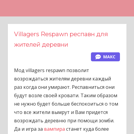
Н
а
в
е
Villagers Respawn респавн для
р
жителей деревни
х
МАКС
Мод villagers respawn позволит
возрождаться жителям деревни каждый
раз когда они умирают. Респавниться они
будут возле своей кровати. Таким образом
не нужно будет больше беспокоиться о том
что все жители вымрут и Вам придется
возрождать деревню при помощи зомби.
Да и игра за
вампира
станет куда более