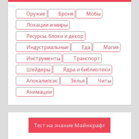
п
Оружие
Броня
Мобы
и
Локации и миры
с
Ресурсы, блоки и декор
Индустриальные
Еда
Магия
я
Инструменты
Транспорт
м
Шейдеры
Ядра и библиотеки
Апокалипсис
Зелья
Читы
Анимации
Тест на знание Майнкрафт