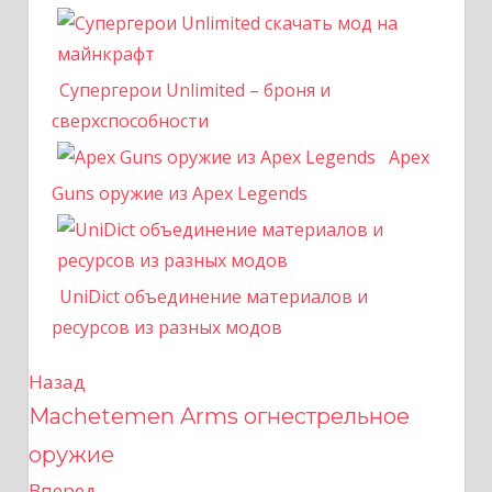
Супергерои Unlimited – броня и
сверхспособности
Apex
Guns оружие из Apex Legends
UniDict объединение материалов и
ресурсов из разных модов
Назад
Н
Machetemen Arms огнестрельное
а
оружие
в
Вперед