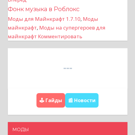
Фонк музыка в Роблокс
и
Моды для Майнкрафт 1.7.10
,
Моды
г
майнкрафт
,
Моды на супергероев для
а
майнкрафт
Комментировать
ц
и
я
п
🕹️ Гайды
📰 Новости
о
з
а
МОДЫ