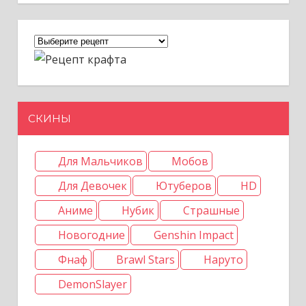
СКИНЫ
Для Мальчиков
Мобов
Для Девочек
Ютуберов
HD
Аниме
Нубик
Страшные
Новогодние
Genshin Impact
Фнаф
Brawl Stars
Наруто
DemonSlayer