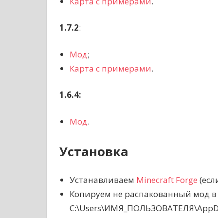
Карта с примерами
.
1.7.2
:
Мод
;
Карта с примерами
.
1.6.4:
Мод
.
Установка
Устанавливаем
Minecraft Forge
(есл
Копируем не распакованный мод в
C:\Users\ИМЯ_ПОЛЬЗОВАТЕЛЯ\AppDat