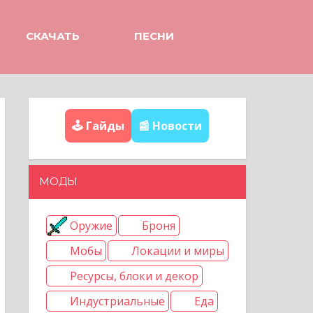
СКАЧАТЬ
ПЕСНИ
🕹️ Гайды
📰 Новости
МОДЫ
Оружие
Броня
Мобы
Локации и миры
Ресурсы, блоки и декор
Индустриальные
Еда