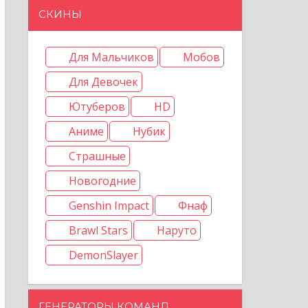
СКИНЫ
Для Мальчиков
Мобов
Для Девочек
Ютуберов
HD
Аниме
Нубик
Страшные
Новогодние
Genshin Impact
Фнаф
Brawl Stars
Наруто
DemonSlayer
ГЕНЕРАТОРЫ КОМАНД