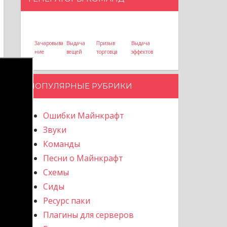
Зачаровыва
Выдача
Призыв
Выдача
ние
вещей
торговца
эффектов
ПОПУЛЯРНЫЕ РУБРИКИ
Ошибки Майнкрафт
Звуки
Команды
Песни о Майнкрафт
Схемы
Сиды
Ресурс паки
Плагины для серверов