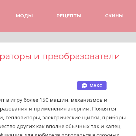
МОДЫ
РЕЦЕПТЫ
СКИНЫ
нераторы и преобразователи
МАКС
ит в игру более 150 машин, механизмов и
разования и применения энергии. Появятся
и, тепловизоры, электрические щитки, приборы
ество других как вполне обычных так и капец
фикация для любителя покопаться в сложных