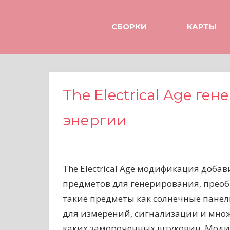
Н
а
СБОРКИ
КАРТЫ
в
е
р
х
The Electrical Age ге
энергии
The Electrical Age модификация добав
предметов для генерирования, преоб
такие предметы как солнечные панел
для измерений, сигнализации и множ
каких замороченных штуковин. Моди