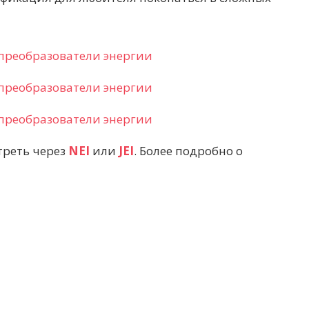
треть через
NEI
или
JEI
. Более подробно о