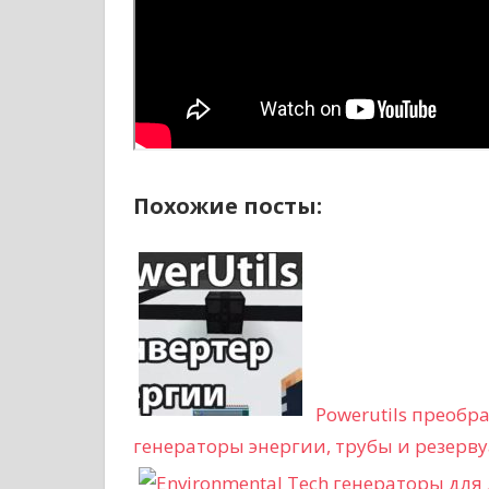
Похожие посты:
Powerutils преобр
генераторы энергии, трубы и резерв