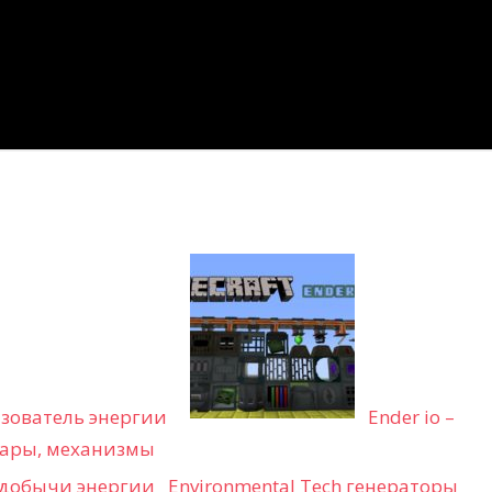
азователь энергии
Ender io –
уары, механизмы
Environmental Tech генераторы