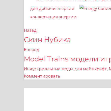
для добычи энергии
конвертация энергии
Назад
Н
Скин Нубика
а
Вперед
в
Model Trains модели и
и
Индустриальные моды для майнкрафт
,
г
Комментировать
а
ц
и