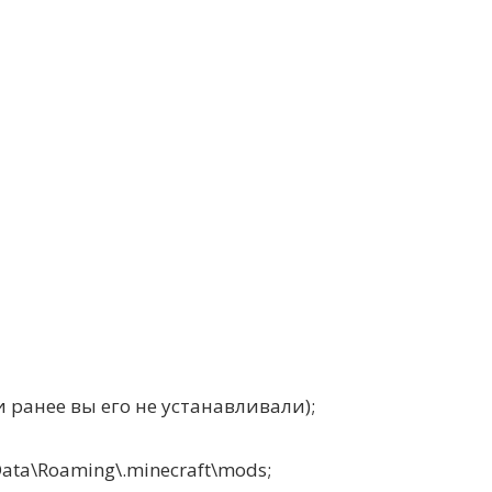
и ранее вы его не устанавливали);
a\Roaming\.minecraft\mods;