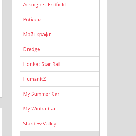
Arknights: Endfield
Роблокс
Майнкрафт
Dredge
Honkai: Star Rail
HumanitZ
My Summer Car
My Winter Car
Stardew Valley