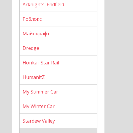
Arknights: Endfield
Роблокс
Майнкрафт
Dredge
Honkai: Star Rail
HumanitZ
My Summer Car
My Winter Car
Stardew Valley