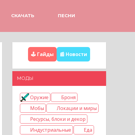
СКАЧАТЬ
ПЕСНИ
🕹️ Гайды
📰 Новости
МОДЫ
Оружие
Броня
Мобы
Локации и миры
Ресурсы, блоки и декор
Индустриальные
Еда