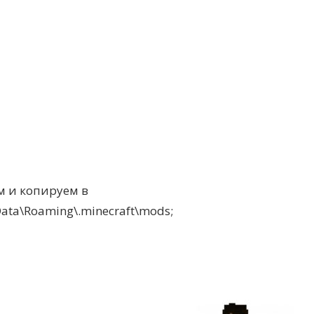
 и копируем в
a\Roaming\.minecraft\mods;