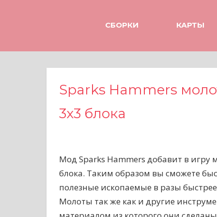
Н
а
СБОРКИ
КАРТЫ
в
е
р
х
Sparks Hammers моло
3х3 блока
Мод Sparks Hammers добавит в игру 
блока. Таким образом вы сможете бы
полезные ископаемые в разы быстрее
Молоты так же как и другие инструм
материалом из которого они сделаны