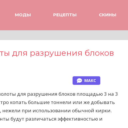
МОДЫ
РЕЦЕПТЫ
СКИНЫ
ты для разрушения блоков
МАКС
молоты для разрушения блоков площадью 3 на 3
стро копать большие тоннели или же добывать
, нежели при использовании обычной кирки.
енты будут различаться эффективностью и
.