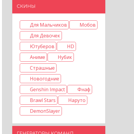
СКИНЫ
Для Мальчиков
Мобов
Для Девочек
Ютуберов
HD
Аниме
Нубик
Страшные
Новогодние
Genshin Impact
Фнаф
Brawl Stars
Наруто
DemonSlayer
ГЕНЕРАТОРЫ КОМАНД