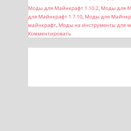
и
Моды для Майнкрафт 1.10.2
,
Моды для М
г
для Майнкрафт 1.7.10
,
Моды для Майнкра
майнкрафт
,
Моды на инструменты для 
а
Комментировать
ц
и
я
п
о
з
а