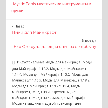
Mystic Tools мистические инструменты и
оружие
Назад
Н
Ники для Майнкрафт
а
Вперед
в
Exp Ore руда дающая опыт за ее добычу
и
г
Индустриальные моды для майнкрафт
,
Моды
для Майнкрафт 1.12.2
,
Моды для Майнкрафт
а
1.14.4
,
Моды для Майнкрафт 1.15.2
,
Моды для
ц
Майнкрафт 1.16.x
,
Моды для Майнкрафт 1.18.2
,
Моды для Майнкрафт 1.19.2/1.19.4
,
Моды
и
майнкрафт
,
Моды на инструменты для
я
майнкрафт
,
Моды на космос для майнкрафт
,
Моды на машины и другой транспорт для
п