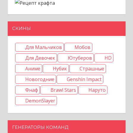
СКИНЫ
Для Мальчиков
Мобов
Для Девочек
Ютуберов
HD
Аниме
Нубик
Страшные
Новогодние
Genshin Impact
Фнаф
Brawl Stars
Наруто
DemonSlayer
ГЕНЕРАТОРЫ КОМАНД