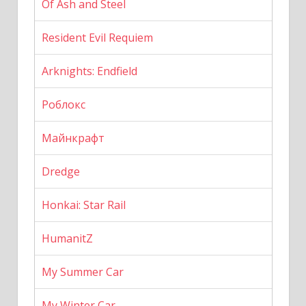
Of Ash and Steel
Resident Evil Requiem
Arknights: Endfield
Роблокс
Майнкрафт
Dredge
Honkai: Star Rail
HumanitZ
My Summer Car
My Winter Car