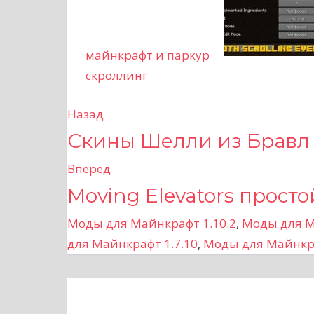
майнкрафт и паркур
скроллинг
Назад
Н
Скины Шелли из Бравл
а
Вперед
в
Moving Elevators прост
и
Моды для Майнкрафт 1.10.2
,
Моды для М
г
для Майнкрафт 1.7.10
,
Моды для Майнкра
а
ц