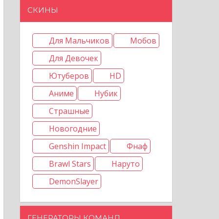
СКИНЫ
Для Мальчиков
Мобов
Для Девочек
Ютуберов
HD
Аниме
Нубик
Страшные
Новогодние
Genshin Impact
Фнаф
Brawl Stars
Наруто
DemonSlayer
ГЕНЕРАТОРЫ КОМАНД