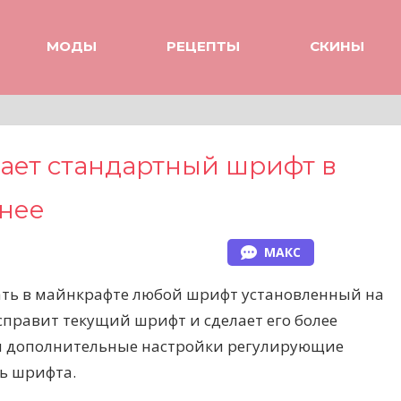
МОДЫ
РЕЦЕПТЫ
СКИНЫ
лает стандартный шрифт в
нее
МАКС
ать в майнкрафте любой шрифт установленный на
справит текущий шрифт и сделает его более
я дополнительные настройки регулирующие
ть шрифта.