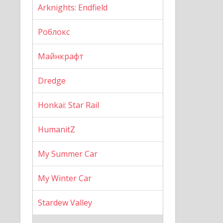
Arknights: Endfield
Роблокс
Майнкрафт
Dredge
Honkai: Star Rail
HumanitZ
My Summer Car
My Winter Car
Stardew Valley