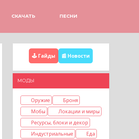
СКАЧАТЬ
ПЕСНИ
🕹️ Гайды
📰 Новости
МОДЫ
Оружие
Броня
Мобы
Локации и миры
Ресурсы, блоки и декор
Индустриальные
Еда