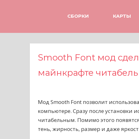
Н
а
СБОРКИ
КАРТЫ
в
е
р
х
Smooth Font мод сде
майнкрафте читабель
Мод Smooth Font позволит использов
компьютере. Сразу после установки и
читабельным. Помимо этого появятс
тень, жирность, размер и даже яркос