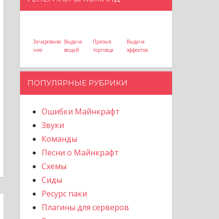
Зачаровыва
Выдача
Призыв
Выдача
ние
вещей
торговца
эффектов
ПОПУЛЯРНЫЕ РУБРИКИ
Ошибки Майнкрафт
Звуки
Команды
Песни о Майнкрафт
Схемы
Сиды
Ресурс паки
Плагины для серверов