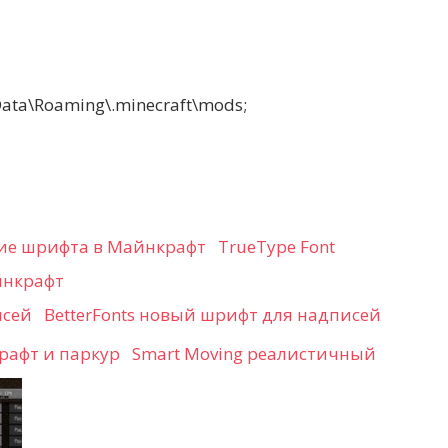
a\Roaming\.minecraft\mods;
TrueType Font
йнкрафт
BetterFonts новый шрифт для надписей
Smart Moving реалистичный