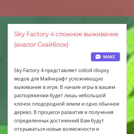
Н
а
в
е
Sky Factory 4 сложное выживание
р
(аналог Скайблок)
х
МАКС
Sky Factory 4 представляет собой сборку
модов для Майнкрафт усложняющую
выживание в игре. В начале игры в вашем
распоряжении будет лишь небольшой
клочок плодородной земли и одно обычное
дерево. В процессе развития и получения
определенных достижений Вам будут
открываться новые возможности и