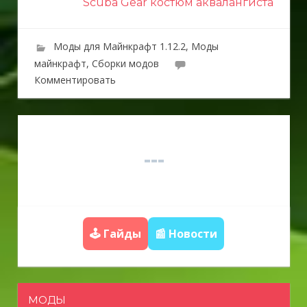
и
Scuba Gear костюм аквалангиста
г
Моды для Майнкрафт 1.12.2
,
Моды
а
майнкрафт
,
Сборки модов
ц
Комментировать
и
я
п
о
з
а
🕹️ Гайды
📰 Новости
п
и
с
МОДЫ