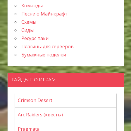
Команды
Песни о Майнкрафт
Схемы
Сиды
Ресурс паки
Плагины для серверов
Бумажные поделки
ГАЙДЫ ПО ИГРАМ
Crimson Desert
Arc Raiders (квесты)
Pragmata