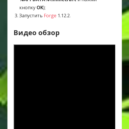
кнопку
OK
);
Запустить
Forge
1.12.2.
Видео обзор