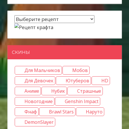
СКИНЫ
Для Мальчиков
Мобов
Для Девочек
Ютуберов
HD
Аниме
Нубик
Страшные
Новогодние
Genshin Impact
Фнаф
Brawl Stars
Наруто
DemonSlayer