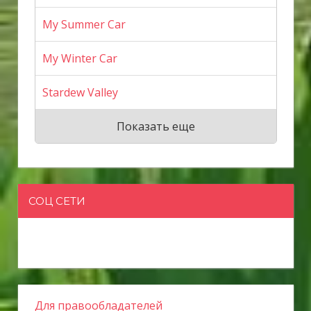
My Summer Car
My Winter Car
Stardew Valley
Показать еще
СОЦ СЕТИ
Для правообладателей