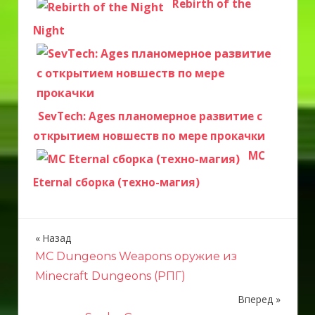
Rebirth of the
Night
SevTech: Ages планомерное развитие с
открытием новшеств по мере прокачки
MC
Eternal сборка (техно-магия)
Назад
Н
MC Dungeons Weapons оружие из
а
Minecraft Dungeons (РПГ)
в
Вперед