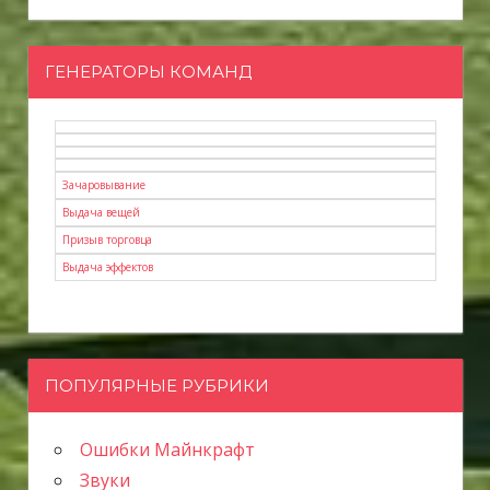
ГЕНЕРАТОРЫ КОМАНД
Зачаровывание
Выдача вещей
Призыв торговца
Выдача эффектов
ПОПУЛЯРНЫЕ РУБРИКИ
Ошибки Майнкрафт
Звуки