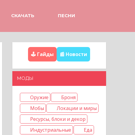
СКАЧАТЬ
ПЕСНИ
🕹️ Гайды
📰 Новости
МОДЫ
Оружие
Броня
Мобы
Локации и миры
Ресурсы, блоки и декор
Индустриальные
Еда