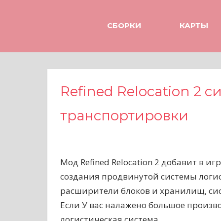
Н
а
СБОРКИ
КАРТЫ
в
е
р
х
Refined Relocation 2 
транспортировки
Мод Refined Relocation 2 добавит в и
создания продвинутой системы логис
расширители блоков и хранилищ, сис
Если У вас налажено большое произв
логистическая система.