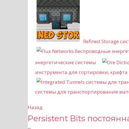
Refined Storage с
энергетические системы
инструмента для сортировки, крафта
системы для транспортирования ма
Назад
Н
Persistent Bits постоян
а