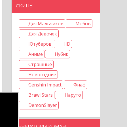
СКИНЫ
Для Мальчиков
Мобов
Для Девочек
Ютуберов
HD
Аниме
Нубик
Страшные
Новогодние
Genshin Impact
Фнаф
Brawl Stars
Наруто
DemonSlayer
ГЕНЕРАТОРЫ КОМАНД