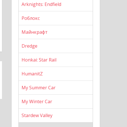
Arknights: Endfield
Роблокс
Майнкрафт
Dredge
Honkai: Star Rail
HumanitZ
My Summer Car
My Winter Car
Stardew Valley