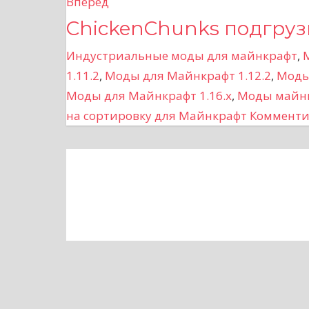
Вперед
в
ChickenChunks подгруз
и
Индустриальные моды для майнкрафт
,
г
1.11.2
,
Моды для Майнкрафт 1.12.2
,
Моды
Моды для Майнкрафт 1.16.x
,
Моды майн
а
на сортировку для Майнкрафт
Комменти
ц
и
я
п
о
з