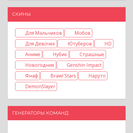
СКИНЫ
Для Мальчиков
Мобов
Для Девочек
Ютуберов
HD
Аниме
Нубик
Страшные
Новогодние
Genshin Impact
Фнаф
Brawl Stars
Наруто
DemonSlayer
ГЕНЕРАТОРЫ КОМАНД