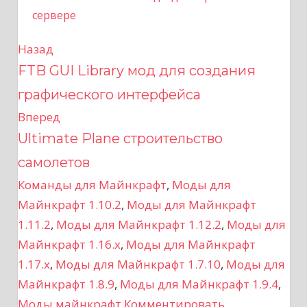
сервере
Назад
Н
FTB GUI Library мод для создания
а
графического интерфейса
в
Вперед
Ultimate Plane строительство
и
самолетов
г
Команды для Майнкрафт
,
Моды для
а
Майнкрафт 1.10.2
,
Моды для Майнкрафт
1.11.2
,
Моды для Майнкрафт 1.12.2
,
Моды для
ц
Майнкрафт 1.16.x
,
Моды для Майнкрафт
и
1.17.x
,
Моды для Майнкрафт 1.7.10
,
Моды для
Майнкрафт 1.8.9
,
Моды для Майнкрафт 1.9.4
,
я
Моды майнкрафт
Комментировать