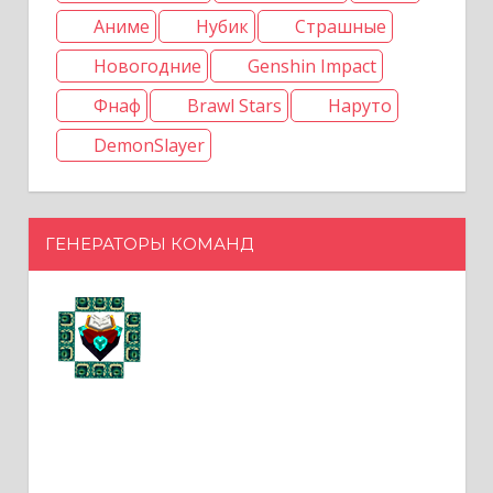
Аниме
Нубик
Страшные
Новогодние
Genshin Impact
Фнаф
Brawl Stars
Наруто
DemonSlayer
ГЕНЕРАТОРЫ КОМАНД