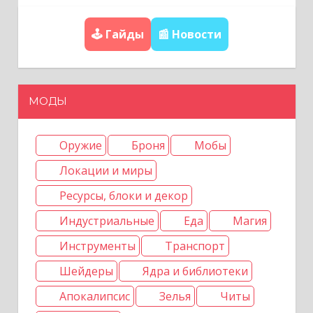
а
🕹️ Гайды
📰 Новости
п
и
МОДЫ
с
я
Оружие
Броня
Мобы
Локации и миры
м
Ресурсы, блоки и декор
Индустриальные
Еда
Магия
Инструменты
Транспорт
Шейдеры
Ядра и библиотеки
Апокалипсис
Зелья
Читы