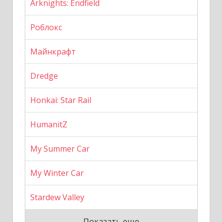
Arknights: Endfield
Роблокс
Майнкрафт
Dredge
Honkai: Star Rail
HumanitZ
My Summer Car
My Winter Car
Stardew Valley
Показать еще