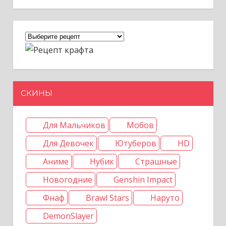
СКИНЫ
Для Мальчиков
Мобов
Для Девочек
Ютуберов
HD
Аниме
Нубик
Страшные
Новогодние
Genshin Impact
Фнаф
Brawl Stars
Наруто
DemonSlayer