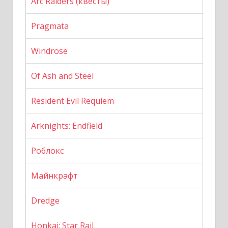
Arc Raiders (квесты)
Pragmata
Windrose
Of Ash and Steel
Resident Evil Requiem
Arknights: Endfield
Роблокс
Майнкрафт
Dredge
Honkai: Star Rail