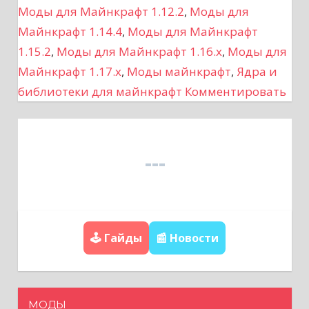
г
Моды для Майнкрафт 1.12.2
,
Моды для
а
Майнкрафт 1.14.4
,
Моды для Майнкрафт
1.15.2
,
Моды для Майнкрафт 1.16.x
,
Моды для
ц
Майнкрафт 1.17.x
,
Моды майнкрафт
,
Ядра и
и
библиотеки для майнкрафт
Комментировать
я
п
о
з
🕹️ Гайды
📰 Новости
а
п
и
МОДЫ