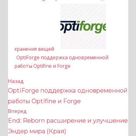
хранения вещей
OptiForge поддержка одновременной
работы Optifine и Forge
Назад
Н
OptiForge поддержка одновременной
а
работы Optifine и Forge
в
Вперед
End: Reborn расширение и улучшение
и
Эндер мира (Края)