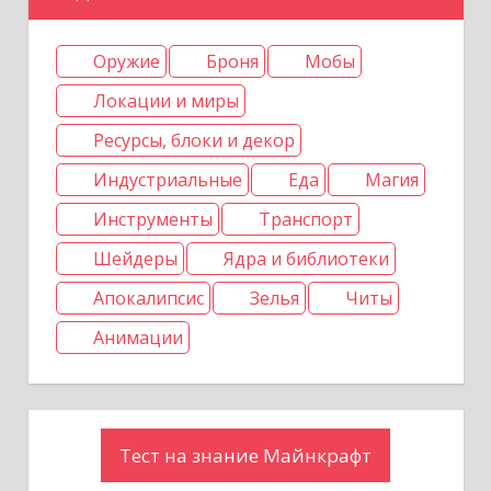
с
Оружие
Броня
Мобы
я
Локации и миры
м
Ресурсы, блоки и декор
Индустриальные
Еда
Магия
Инструменты
Транспорт
Шейдеры
Ядра и библиотеки
Апокалипсис
Зелья
Читы
Анимации
Тест на знание Майнкрафт