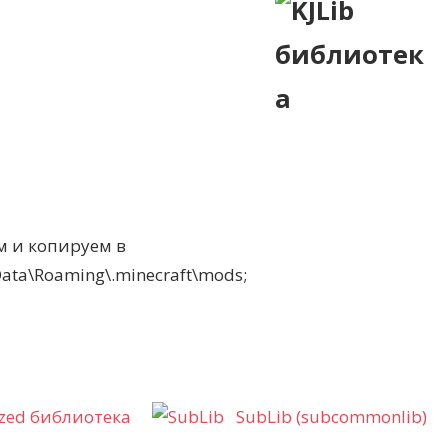
 и копируем в
a\Roaming\.minecraft\mods;
ed библиотека
SubLib (subcommonlib)