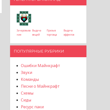
Зачаровыва
Выдача
Призыв
Выдача
ние
вещей
торговца
эффектов
ПОПУЛЯРНЫЕ РУБРИКИ
Ошибки Майнкрафт
Звуки
Команды
Песни о Майнкрафт
Схемы
Сиды
Ресурс паки