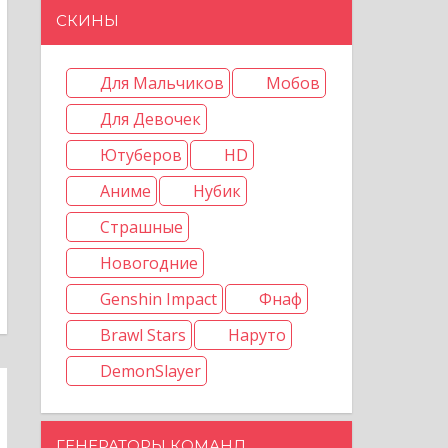
СКИНЫ
Для Мальчиков
Мобов
Для Девочек
Ютуберов
HD
Аниме
Нубик
Страшные
Новогодние
Genshin Impact
Фнаф
Brawl Stars
Наруто
DemonSlayer
ГЕНЕРАТОРЫ КОМАНД