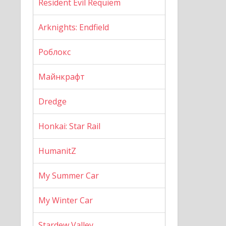
Resident Evil Requiem
Arknights: Endfield
Роблокс
Майнкрафт
Dredge
Honkai: Star Rail
HumanitZ
My Summer Car
My Winter Car
Stardew Valley