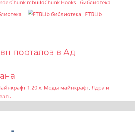
блиотека
FTBLib
авн порталов в Ад
рана
айнкрафт 1.20.x
,
Моды майнкрафт
,
Ядра и
вать