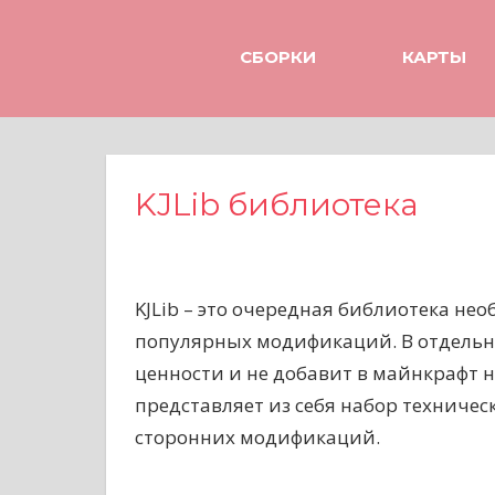
Н
а
СБОРКИ
КАРТЫ
в
е
р
х
KJLib библиотека
KJLib – это очередная библиотека не
популярных модификаций. В отдельно
ценности и не добавит в майнкрафт н
представляет из себя набор техниче
сторонних модификаций.