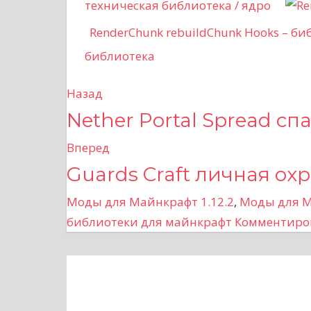
техническая библиотека / ядро
RenderChunk rebuildChunk Hooks – би
библиотека
Назад
Н
Nether Portal Spread сп
а
Вперед
в
Guards Craft личная ох
и
Моды для Майнкрафт 1.12.2
,
Моды для М
г
библиотеки для майнкрафт
Комментиро
а
ц