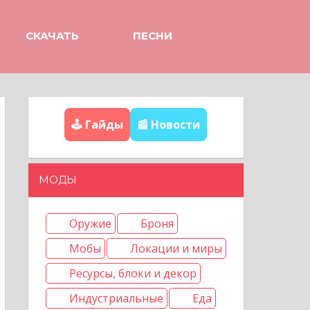
СКАЧАТЬ
ПЕСНИ
🕹️ Гайды
📰 Новости
МОДЫ
Оружие
Броня
Мобы
Локации и миры
Ресурсы, блоки и декор
Индустриальные
Еда