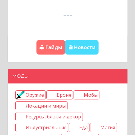
с
я
м
🕹️ Гайды
📰 Новости
МОДЫ
Оружие
Броня
Мобы
Локации и миры
Ресурсы, блоки и декор
Индустриальные
Еда
Магия