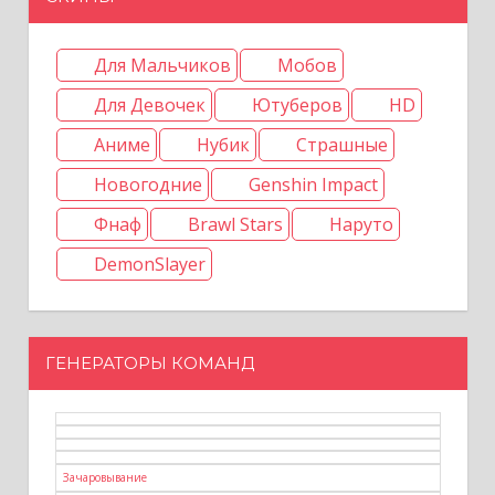
Для Мальчиков
Мобов
Для Девочек
Ютуберов
HD
Аниме
Нубик
Страшные
Новогодние
Genshin Impact
Фнаф
Brawl Stars
Наруто
DemonSlayer
ГЕНЕРАТОРЫ КОМАНД
Зачаровывание