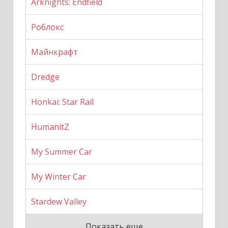
Arknights: Endfield
Роблокс
Майнкрафт
Dredge
Honkai: Star Rail
HumanitZ
My Summer Car
My Winter Car
Stardew Valley
Показать еще