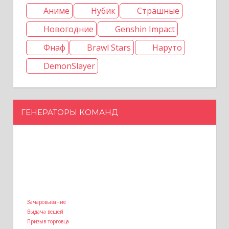
Аниме
Нубик
Страшные
Новогодние
Genshin Impact
Фнаф
Brawl Stars
Наруто
DemonSlayer
ГЕНЕРАТОРЫ КОМАНД
Зачаровывание
Выдача вещей
Призыв торговца