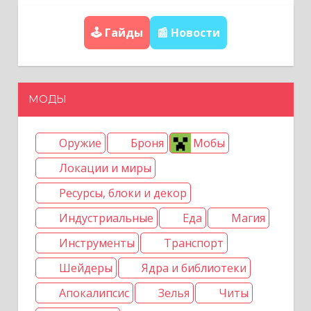
я
🕹️ Гайды
📰 Новости
п
о
МОДЫ
з
а
Оружие
Броня
Мобы
Локации и миры
п
Ресурсы, блоки и декор
и
Индустриальные
Еда
Магия
с
Инструменты
Транспорт
я
Шейдеры
Ядра и библиотеки
Апокалипсис
Зелья
Читы
м