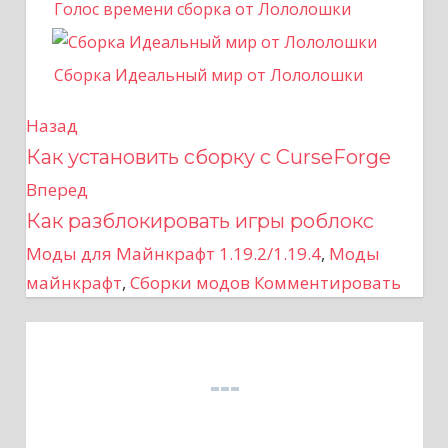
Голос времени сборка от Лололошки
Сборка Идеальный мир от Лололошки
Назад
Н
Как установить сборку с CurseForge
а
Вперед
в
Как разблокировать игры роблокс
Моды для Майнкрафт 1.19.2/1.19.4
,
Моды
и
майнкрафт
,
Сборки модов
Комментировать
г
а
ц
и