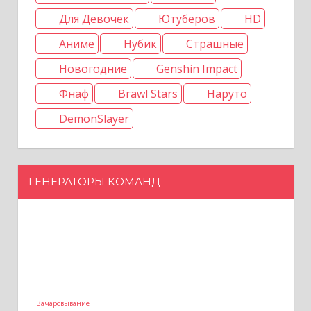
Для Девочек
Ютуберов
HD
Аниме
Нубик
Страшные
Новогодние
Genshin Impact
Фнаф
Brawl Stars
Наруто
DemonSlayer
ГЕНЕРАТОРЫ КОМАНД
Зачаровывание