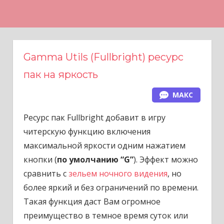
Н
а
в
е
Gamma Utils (Fullbright) ресурс
р
пак на яркость
х
МАКС
Ресурс пак Fullbright добавит в игру
читерскую функцию включения
максимальной яркости одним нажатием
кнопки (
по умолчанию “G”
). Эффект можно
сравнить с
зельем ночного видения
, но
более яркий и без ограничений по времени.
Такая функция даст Вам огромное
преимущество в темное время суток или