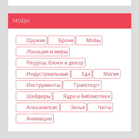
с
МОДЫ
я
м
Оружие
Броня
Мобы
Локации и миры
Ресурсы, блоки и декор
Индустриальные
Еда
Магия
Инструменты
Транспорт
Шейдеры
Ядра и библиотеки
Апокалипсис
Зелья
Читы
Анимации