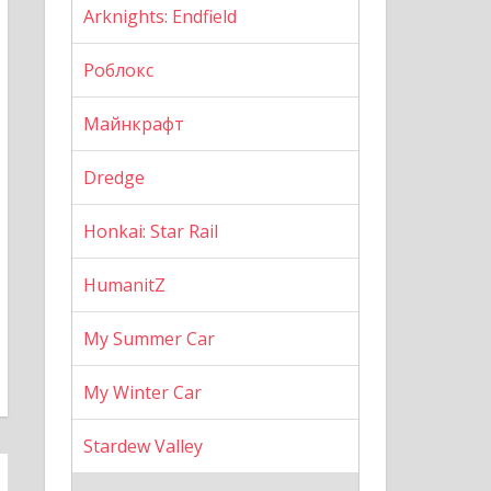
Arknights: Endfield
Роблокс
я
Майнкрафт
Dredge
Honkai: Star Rail
HumanitZ
My Summer Car
My Winter Car
Stardew Valley