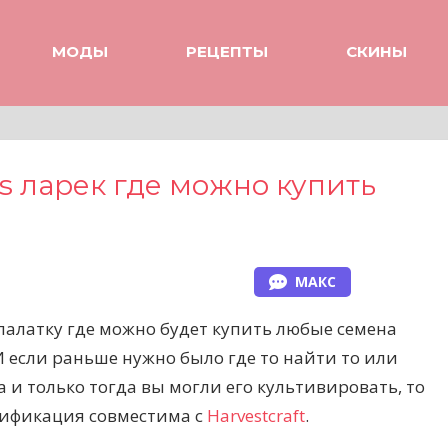
МОДЫ
РЕЦЕПТЫ
СКИНЫ
ds ларек где можно купить
МАКС
палатку где можно будет купить любые семена
И если раньше нужно было где то найти то или
а и только тогда вы могли его культивировать, то
дификация совместима с
Harvestcraft
.