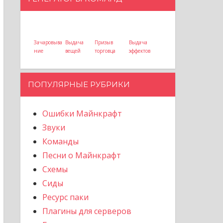
Зачаровыва
Выдача
Призыв
Выдача
ние
вещей
торговца
эффектов
ПОПУЛЯРНЫЕ РУБРИКИ
Ошибки Майнкрафт
Звуки
Команды
Песни о Майнкрафт
Схемы
Сиды
Ресурс паки
Плагины для серверов