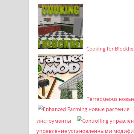
Cooking for Blockh
Terraqueous новы
инструменты
управление установленными модиф