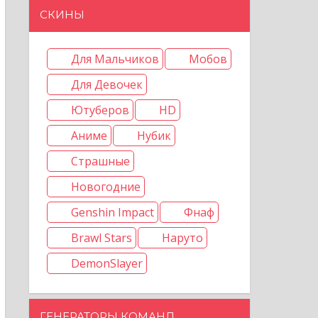
СКИНЫ
Для Мальчиков
Мобов
Для Девочек
Ютуберов
HD
Аниме
Нубик
Страшные
Новогодние
Genshin Impact
Фнаф
Brawl Stars
Наруто
DemonSlayer
ГЕНЕРАТОРЫ КОМАНД