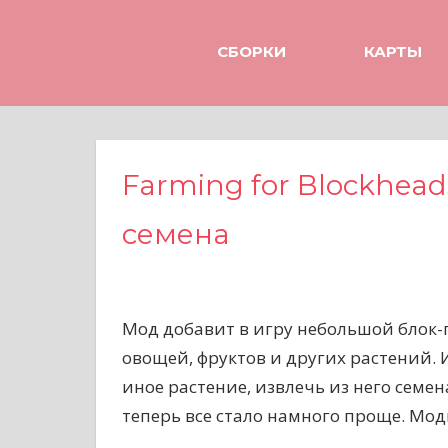
Н
а
СБОРКИ
КАРТЫ
в
е
р
х
Farming for Blockhea
семена
Мод добавит в игру небольшой блок-
овощей, фруктов и других растений. 
иное растение, извлечь из него семен
теперь все стало намного проще. Мо