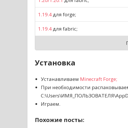
1.20/1.20.1
для fabric;
1.19.4
для forge;
1.19.4
для fabric;
Установка
Устанавливаем
Minecraft Forge;
При необходимости распаковываем
C:\Users\ИМЯ_ПОЛЬЗОВАТЕЛЯ\AppDat
Играем.
Похожие посты: