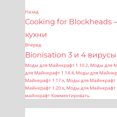
Назад
Н
Cooking for Blockheads 
а
кухни
в
Вперед
и
Bionisation 3 и 4 вирус
г
Моды для Майнкрафт 1.10.2
,
Моды для М
а
для Майнкрафт 1.14.4
,
Моды для Майнкра
Майнкрафт 1.17.x
,
Моды для Майнкрафт 1
ц
Майнкрафт 1.20.x
,
Моды для Майнкрафт 1
и
майнкрафт
Комментировать
я
п