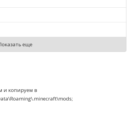
Показать еще
 и копируем в
a\Roaming\.minecraft\mods;