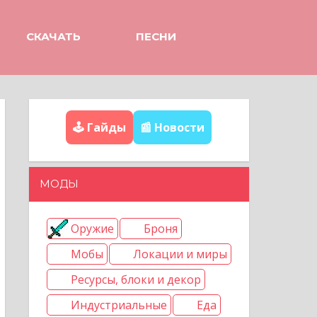
СКАЧАТЬ
ПЕСНИ
🕹️ Гайды
📰 Новости
МОДЫ
Оружие
Броня
Мобы
Локации и миры
Ресурсы, блоки и декор
Индустриальные
Еда