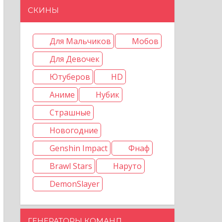
СКИНЫ
Для Мальчиков
Мобов
Для Девочек
Ютуберов
HD
Аниме
Нубик
Страшные
Новогодние
Genshin Impact
Фнаф
Brawl Stars
Наруто
DemonSlayer
ГЕНЕРАТОРЫ КОМАНД