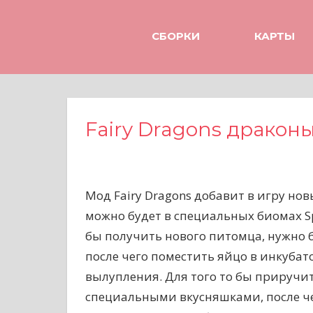
Н
а
СБОРКИ
КАРТЫ
в
е
р
х
Fairy Dragons дракон
Мод Fairy Dragons добавит в игру но
можно будет в специальных биомах Spar
бы получить нового питомца, нужно б
после чего поместить яйцо в инкубат
вылупления. Для того то бы приручи
специальными вкусняшками, после чег