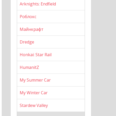
Arknights: Endfield
Роблокс
Майнкрафт
Dredge
Honkai: Star Rail
HumanitZ
My Summer Car
My Winter Car
Stardew Valley