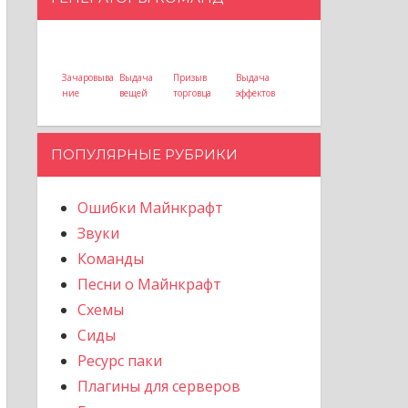
Зачаровыва
Выдача
Призыв
Выдача
ние
вещей
торговца
эффектов
ПОПУЛЯРНЫЕ РУБРИКИ
Ошибки Майнкрафт
Звуки
Команды
Песни о Майнкрафт
Схемы
Сиды
Ресурс паки
Плагины для серверов