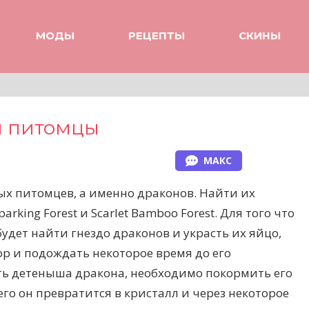
МОДЫ
РЕЦЕПТЫ
СКИНЫ
ы питомцы
МАКС
вых питомцев, а именно драконов. Найти их
king Forest и Scarlet Bamboo Forest. Для того что
удет найти гнездо драконов и украсть их яйцо,
ор и подождать некоторое время до его
ть детеныша дракона, необходимо покормить его
о он превратится в кристалл и через некоторое