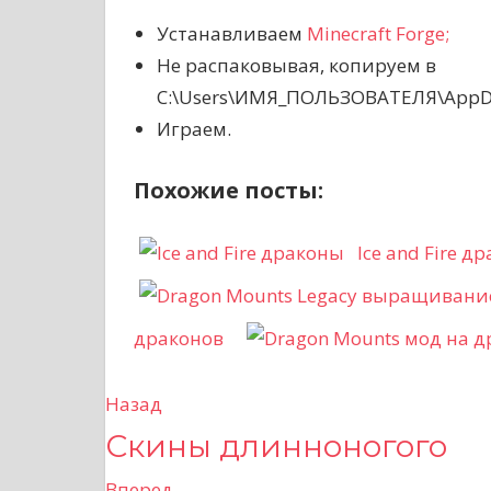
Устанавливаем
Minecraft Forge;
Не распаковывая, копируем в
C:\Users\ИМЯ_ПОЛЬЗОВАТЕЛЯ\AppDat
Играем.
Похожие посты:
Ice and Fire д
драконов
Назад
Н
Скины длинноногого
а
Вперед