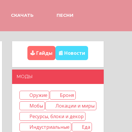
СКАЧАТЬ
ПЕСНИ
🕹️ Гайды
📰 Новости
МОДЫ
Оружие
Броня
Мобы
Локации и миры
Ресурсы, блоки и декор
Индустриальные
Еда