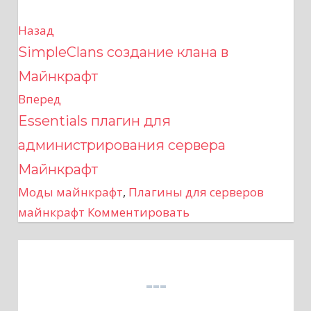
Назад
Н
SimpleClans создание клана в
а
Майнкрафт
в
Вперед
Essentials плагин для
и
администрирования сервера
г
Майнкрафт
а
Моды майнкрафт
,
Плагины для серверов
майнкрафт
Комментировать
ц
и
я
п