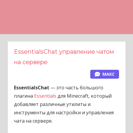
Н
а
в
е
р
х
EssentialsChat управление чатом
на сервере
МАКС
EssentialsChat
— это часть большого
плагина
Essentials
для Minecraft, который
добавляет различные утилиты и
инструменты для настройки и управления
чата на сервере.