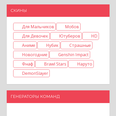
СКИНЫ
Для Мальчиков
Мобов
Для Девочек
Ютуберов
HD
Аниме
Нубик
Страшные
Новогодние
Genshin Impact
Фнаф
Brawl Stars
Наруто
DemonSlayer
ГЕНЕРАТОРЫ КОМАНД