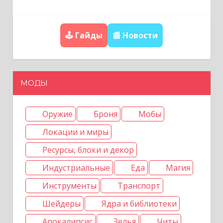
о
🕹️ Гайды
📰 Новости
з
а
МОДЫ
п
и
Оружие
Броня
Мобы
с
Локации и миры
я
Ресурсы, блоки и декор
Индустриальные
Еда
Магия
м
Инструменты
Транспорт
Шейдеры
Ядра и библиотеки
Апокалипсис
Зелья
Читы