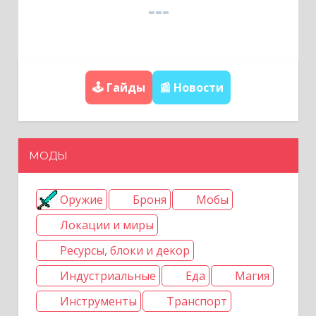
п
о
з
🕹️ Гайды
📰 Новости
а
п
и
МОДЫ
с
Оружие
Броня
Мобы
я
Локации и миры
м
Ресурсы, блоки и декор
Индустриальные
Еда
Магия
Инструменты
Транспорт