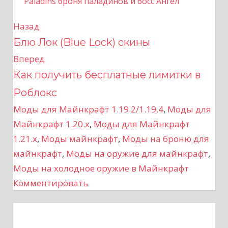
Paladins броня паладинов и босс Ангел
Назад
Н
Блю Лок (Blue Lock) скины
а
Вперед
в
Как получить бесплатные лимитки в
Роблокс
и
Моды для Майнкрафт 1.19.2/1.19.4
,
Моды для
г
Майнкрафт 1.20.x
,
Моды для Майнкрафт
а
1.21.x
,
Моды майнкрафт
,
Моды на броню для
майнкрафт
,
Моды на оружие для майнкрафт
,
ц
Моды на холодное оружие в Майнкрафт
Комментировать
и
я