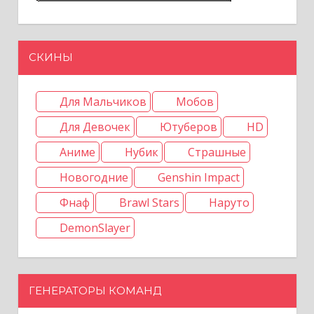
СКИНЫ
Для Мальчиков
Мобов
Для Девочек
Ютуберов
HD
Аниме
Нубик
Страшные
Новогодние
Genshin Impact
Фнаф
Brawl Stars
Наруто
DemonSlayer
ГЕНЕРАТОРЫ КОМАНД