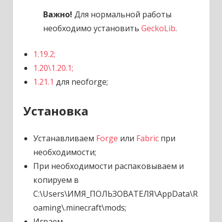
Важно!
Для нормальной работы
необходимо установить
GeckoLib
.
1.19.2;
1.20\1.20.1;
1.21.1
для neoforge;
Установка
Устанавливаем
Forge
или
Fabric
при
необходимости;
При необходимости распаковываем и
копируем в
C:\Users\ИМЯ_ПОЛЬЗОВАТЕЛЯ\AppData\R
oaming\.minecraft\mods;
Играем.