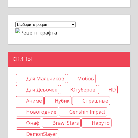
СКИНЫ
Для Мальчиков
Мобов
Для Девочек
Ютуберов
HD
Аниме
Нубик
Страшные
Новогодние
Genshin Impact
Фнаф
Brawl Stars
Наруто
DemonSlayer