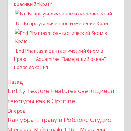
красивый “Край”
Nullscape увеличенное измерение Край
End Phantasm фантастический биом в
Краю
Aquamirae “Замерзший океан”
новая локация
Назад
Н
Entity Texture Features светящиеся
а
текстуры как в Optifine
в
Вперед
Как убрать траву в Роблокс Студио
и
Моды для Майнкрафт 1.16.x
,
Моды для