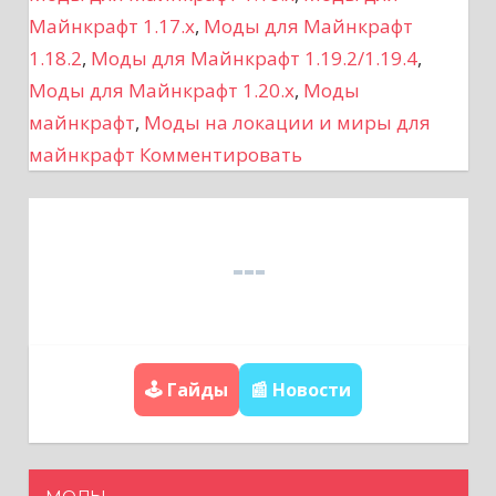
г
Майнкрафт 1.17.x
,
Моды для Майнкрафт
а
1.18.2
,
Моды для Майнкрафт 1.19.2/1.19.4
,
Моды для Майнкрафт 1.20.x
,
Моды
ц
майнкрафт
,
Моды на локации и миры для
майнкрафт
Комментировать
и
я
п
о
з
🕹️ Гайды
📰 Новости
а
п