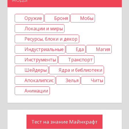
и
МОДЫ
с
Оружие
Броня
Мобы
я
Локации и миры
м
Ресурсы, блоки и декор
Индустриальные
Еда
Магия
Инструменты
Транспорт
Шейдеры
Ядра и библиотеки
Апокалипсис
Зелья
Читы
Анимации
Тест на знание Майнкрафт