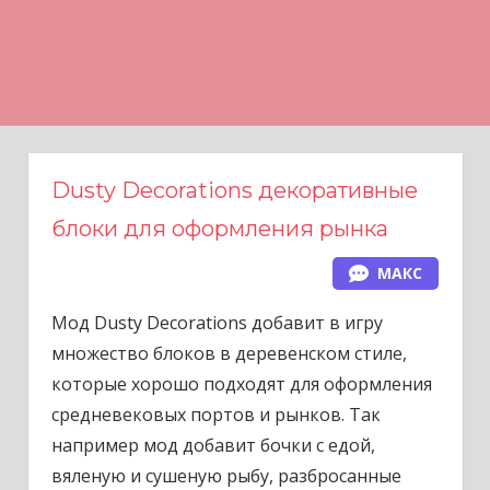
Н
а
в
е
р
х
Dusty Decorations декоративные
блоки для оформления рынка
МАКС
Мод Dusty Decorations добавит в игру
множество блоков в деревенском стиле,
которые хорошо подходят для оформления
средневековых портов и рынков. Так
например мод добавит бочки с едой,
вяленую и сушеную рыбу, разбросанные