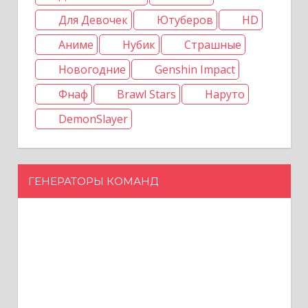
Для Девочек
Ютуберов
HD
Аниме
Нубик
Страшные
Новогодние
Genshin Impact
Фнаф
Brawl Stars
Наруто
DemonSlayer
ГЕНЕРАТОРЫ КОМАНД