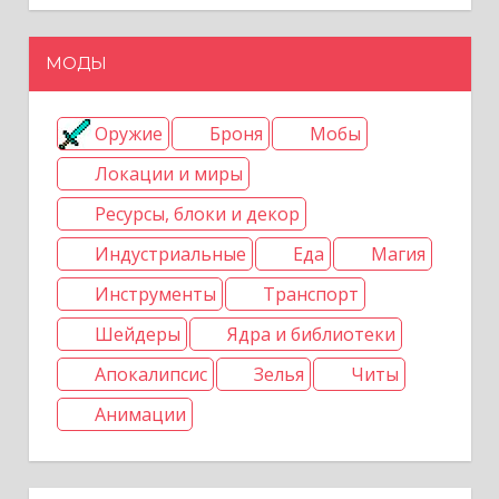
п
МОДЫ
и
Оружие
Броня
Мобы
с
Локации и миры
я
Ресурсы, блоки и декор
м
Индустриальные
Еда
Магия
Инструменты
Транспорт
Шейдеры
Ядра и библиотеки
Апокалипсис
Зелья
Читы
Анимации