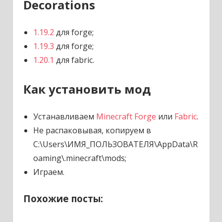
Decorations
1.19.2
для forge;
1.19.3
для forge;
1.20.1
для fabric.
Как установить мод
Устанавливаем
Minecraft Forge
или
Fabric
.
Не распаковывая, копируем в
C:\Users\ИМЯ_ПОЛЬЗОВАТЕЛЯ\AppData\R
oaming\.minecraft\mods;
Играем.
Похожие посты: