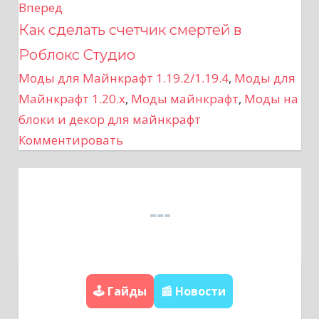
в
Вперед
Как сделать счетчик смертей в
и
Роблокс Студио
г
Моды для Майнкрафт 1.19.2/1.19.4
,
Моды для
а
Майнкрафт 1.20.x
,
Моды майнкрафт
,
Моды на
блоки и декор для майнкрафт
ц
Комментировать
и
я
п
о
з
🕹️ Гайды
📰 Новости
а