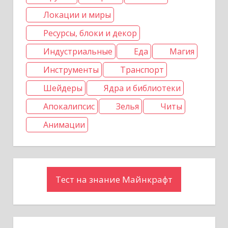
я
Локации и миры
Ресурсы, блоки и декор
м
Индустриальные
Еда
Магия
Инструменты
Транспорт
Шейдеры
Ядра и библиотеки
Апокалипсис
Зелья
Читы
Анимации
Тест на знание Майнкрафт