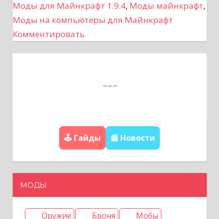
Моды для Майнкрафт 1.9.4
,
Моды майнкрафт
,
ц
Моды на компьютеры для Майнкрафт
Комментировать
и
я
п
о
з
🕹️ Гайды
📰 Новости
а
п
МОДЫ
и
с
Оружие
Броня
Мобы