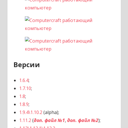
Версии
1.6.4
;
1.7.10
;
1.8
;
1.8.9
;
1.9.4\1.10.2
(alpha);
1.11.2
(
доп. файл №1
,
доп. файл №2
);