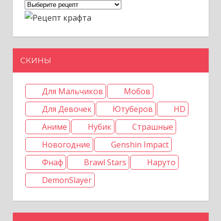
СКИНЫ
Для Мальчиков
Мобов
Для Девочек
Ютуберов
HD
Аниме
Нубик
Страшные
Новогодние
Genshin Impact
Фнаф
Brawl Stars
Наруто
DemonSlayer