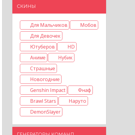
СКИНЫ
Для Мальчиков
Мобов
Для Девочек
Ютуберов
HD
Аниме
Нубик
Страшные
Новогодние
Genshin Impact
Фнаф
Brawl Stars
Наруто
DemonSlayer
ГЕНЕРАТОРЫ КОМАНД