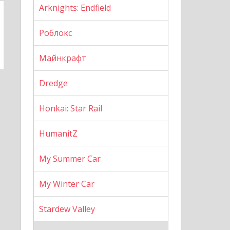
Arknights: Endfield
Роблокс
Майнкрафт
Dredge
Honkai: Star Rail
HumanitZ
My Summer Car
My Winter Car
Stardew Valley