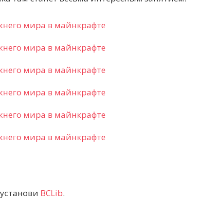
 установи
BCLib
.