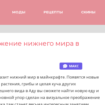
МОДЫ
РЕЦЕПТЫ
СКИНЫ
ажение нижнего мира в
МАКС
азит нижний мир в майнкрафте. Появятся новые
растения, грибы и целая куча других
шнего вида в Аду вы сможете найти новую еду и
сновной упор сделан на визуальное преображение
лка там станет весьма интересным занятием.