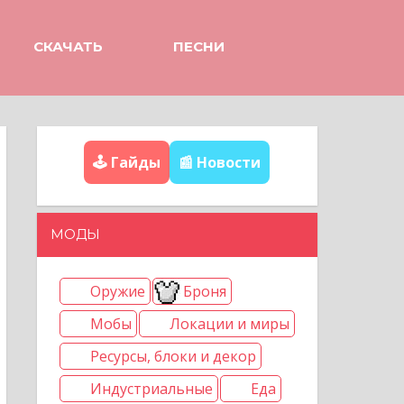
СКАЧАТЬ
ПЕСНИ
🕹️ Гайды
📰 Новости
МОДЫ
Оружие
Броня
Мобы
Локации и миры
Ресурсы, блоки и декор
Индустриальные
Еда