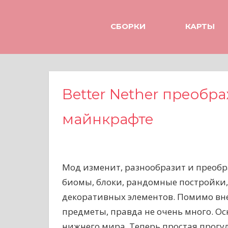
Н
а
СБОРКИ
КАРТЫ
в
е
р
х
Better Nether преобр
майнкрафте
Мод изменит, разнообразит и преобр
биомы, блоки, рандомные постройки, 
декоративных элементов. Помимо вне
предметы, правда не очень много. О
нижнего мира. Теперь простая прогу