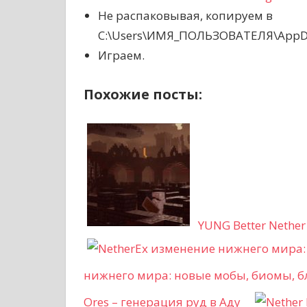
Не распаковывая, копируем в
C:\Users\ИМЯ_ПОЛЬЗОВАТЕЛЯ\AppDat
Играем.
Похожие посты:
YUNG Better Nethe
нижнего мира: новые мобы, биомы, б
Ores – генерация руд в Аду