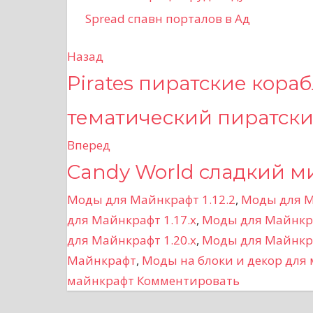
Spread спавн порталов в Ад
Назад
Н
Pirates пиратские кора
а
тематический пиратски
в
Вперед
и
Candy World сладкий м
г
Моды для Майнкрафт 1.12.2
,
Моды для М
а
для Майнкрафт 1.17.x
,
Моды для Майнкра
для Майнкрафт 1.20.x
,
Моды для Майнкра
ц
Майнкрафт
,
Моды на блоки и декор для
и
майнкрафт
Комментировать
я