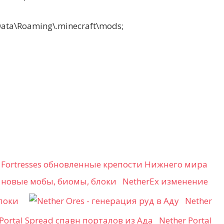
a\Roaming\.minecraft\mods;
r Fortresses обновленные крепости Нижнего мира
NetherEx изменение
локи
Nether
Nether Portal