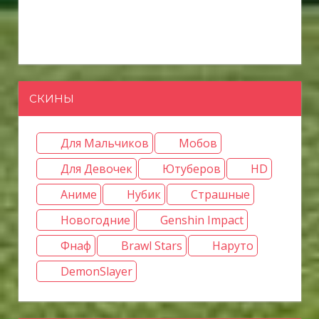
СКИНЫ
Для Мальчиков
Мобов
Для Девочек
Ютуберов
HD
Аниме
Нубик
Страшные
Новогодние
Genshin Impact
Фнаф
Brawl Stars
Наруто
DemonSlayer