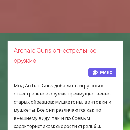
Н
а
в
е
р
х
Archaic Guns огнестрельное
оружие
МАКС
Мод Archaic Guns добавит в игру новое
огнестрельное оружие преимущественно
старых образцов: мушкетоны, винтовки и
мушкеты. Все они различаются как по
внешнему виду, так и по боевым
характеристикам: скорости стрельбы,