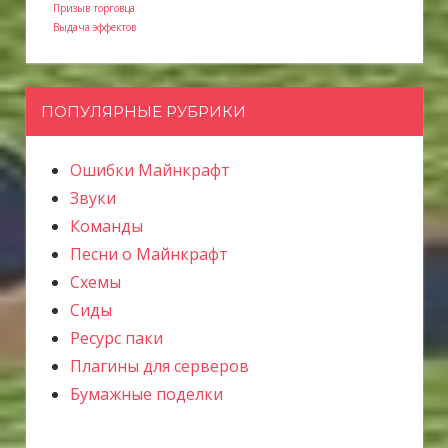
Призыв торговца
Выдача эффектов
ПОПУЛЯРНЫЕ РУБРИКИ
Ошибки Майнкрафт
Звуки
Команды
Песни о Майнкрафт
Схемы
Сиды
Ресурс паки
Плагины для серверов
Бумажные поделки