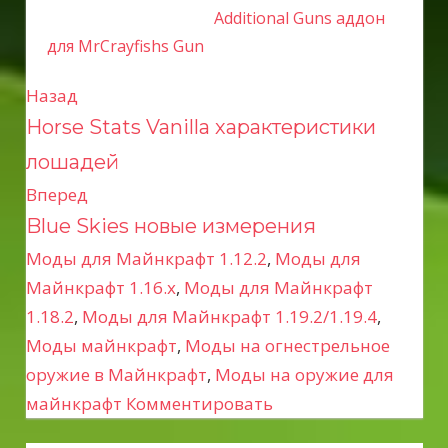
Additional Guns аддон
для MrCrayfishs Gun
Назад
Н
Horse Stats Vanilla характеристики
а
лошадей
в
Вперед
Blue Skies новые измерения
и
Моды для Майнкрафт 1.12.2
,
Моды для
г
Майнкрафт 1.16.x
,
Моды для Майнкрафт
а
1.18.2
,
Моды для Майнкрафт 1.19.2/1.19.4
,
Моды майнкрафт
,
Моды на огнестрельное
ц
оружие в Майнкрафт
,
Моды на оружие для
майнкрафт
Комментировать
и