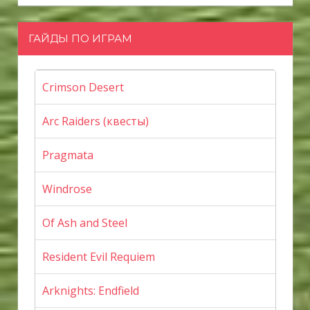
ГАЙДЫ ПО ИГРАМ
Crimson Desert
Arc Raiders (квесты)
Pragmata
Windrose
Of Ash and Steel
Resident Evil Requiem
Arknights: Endfield