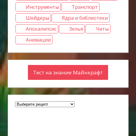
Инструменты
Транспорт
Шейдеры
Ядра и библиотеки
Апокалипсис
Зелья
Читы
Анимации
Тест на знание Майнкрафт