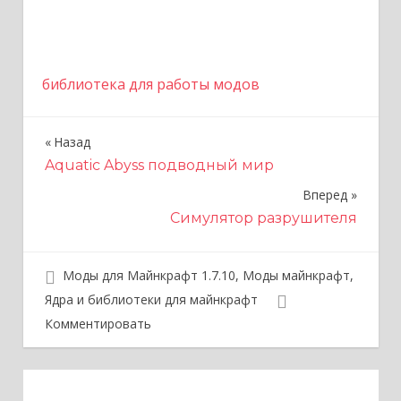
библиотека для работы модов
Назад
Н
Aquatic Abyss подводный мир
а
Вперед
в
Симулятор разрушителя
и
г
Моды для Майнкрафт 1.7.10
,
Моды майнкрафт
,
Ядра и библиотеки для майнкрафт
а
Комментировать
ц
и