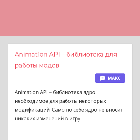
Н
а
в
е
р
х
Animation API – библиотека для
работы модов
МАКС
Animation API – библиотека ядро
необходимое для работы некоторых
модификаций. Само по себе ядро не вносит
никаких изменений в игру.