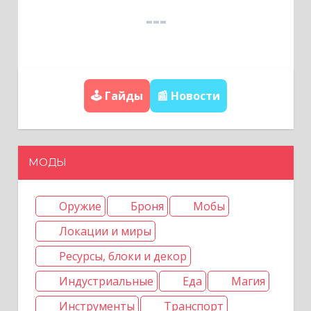
я
п
о
з
🕹️ Гайды
📰 Новости
а
п
и
МОДЫ
с
я
Оружие
Броня
Мобы
м
Локации и миры
Ресурсы, блоки и декор
Индустриальные
Еда
Магия
Инструменты
Транспорт