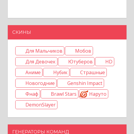
СКИНЫ
Для Мальчиков
Мобов
Для Девочек
Ютуберов
HD
Аниме
Нубик
Страшные
Новогодние
Genshin Impact
Фнаф
Brawl Stars
Наруто
DemonSlayer
ГЕНЕРАТОРЫ КОМАНД