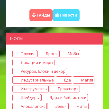
и
я
🕹️ Гайды
📰 Новости
п
о
МОДЫ
з
а
Оружие
Броня
Мобы
Локации и миры
п
Ресурсы, блоки и декор
и
Индустриальные
Еда
Магия
с
Инструменты
Транспорт
я
Шейдеры
Ядра и библиотеки
Апокалипсис
Зелья
Читы
м