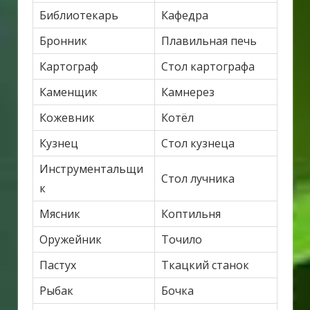
Библиотекарь
Кафедра
Бронник
Плавильная печь
Картограф
Стол картографа
Каменщик
Камнерез
Кожевник
Котёл
Кузнец
Стол кузнеца
Инструментальщи
Стол лучника
к
Мясник
Коптильня
Оружейник
Точило
Пастух
Ткацкий станок
Рыбак
Бочка