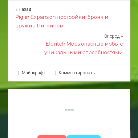
Назад
Н
Piglin Expansion постройки, броня и
а
оружие Пиглинов
в
Вперед
и
Eldritch Mobs опасные мобы с
уникальными способностями
г
а
Майнкрафт
Комментировать
ц
и
я
п
о
з