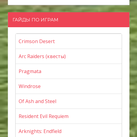
ГАЙДЫ ПО ИГРАМ
Crimson Desert
Arc Raiders (квесты)
Pragmata
Windrose
Of Ash and Steel
Resident Evil Requiem
Arknights: Endfield