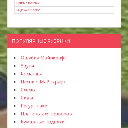
Призыв торговца
Выдача эффектов
ПОПУЛЯРНЫЕ РУБРИКИ
Ошибки Майнкрафт
Звуки
Команды
Песни о Майнкрафт
Схемы
Сиды
Ресурс паки
Плагины для серверов
Бумажные поделки