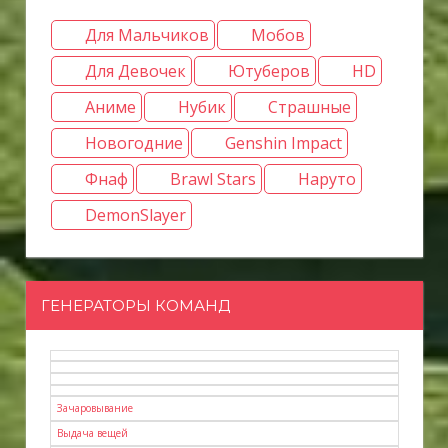
Для Мальчиков
Мобов
Для Девочек
Ютуберов
HD
Аниме
Нубик
Страшные
Новогодние
Genshin Impact
Фнаф
Brawl Stars
Наруто
DemonSlayer
ГЕНЕРАТОРЫ КОМАНД
Зачаровывание
Выдача вещей