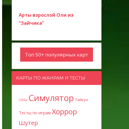
Арты взрослой Оли из
“Зайчика”
Топ 50+ популярных карт
КАРТЫ ПО ЖАНРАМ И ТЕСТЫ
Симулятор
Тайкун
Обби
Хоррор
Тесты по играм
Шутер