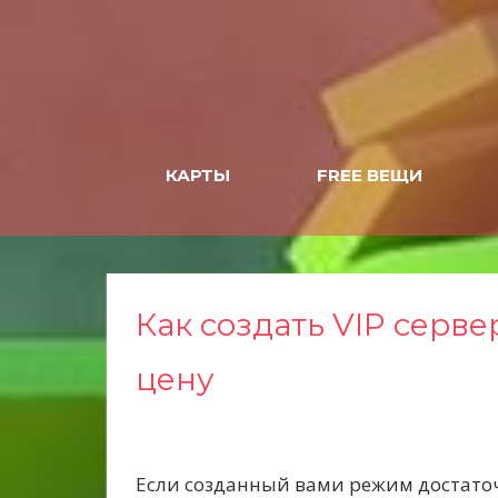
Н
а
в
е
р
х
КАРТЫ
FREE ВЕЩИ
Как создать VIP серве
цену
Если созданный вами режим достаточ