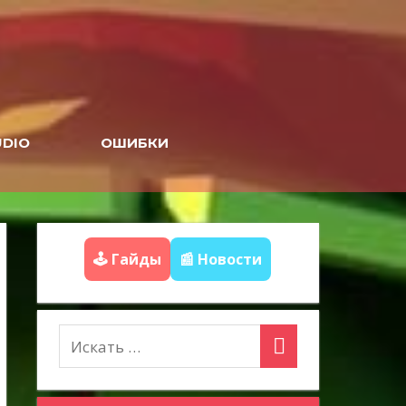
UDIO
ОШИБКИ
🕹️ Гайды
📰 Новости