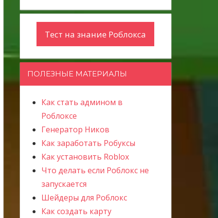
Тест на знание Роблокса
ПОЛЕЗНЫЕ МАТЕРИАЛЫ
Как стать админом в
Роблоксе
Генератор Ников
Как заработать Робуксы
Как установить Roblox
Что делать если Роблокс не
запускается
Шейдеры для Роблокс
Как создать карту