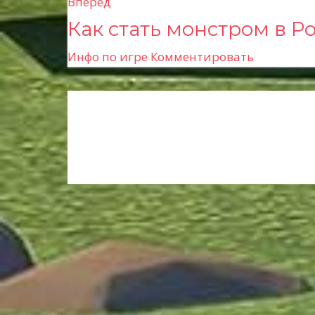
Вперед
в
Как стать монстром в Р
и
Инфо по игре
Комментировать
г
а
ц
и
я
п
о
з