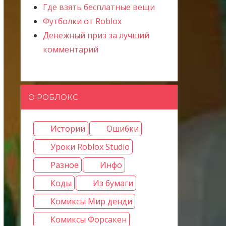
Где взять бесплатные вещи
Футболки от Roblox
Денежный приз за лучший
комментарий
О РОБЛОКС
Истории
Ошибки
Уроки Roblox Studio
Разное
Инфо
Коды
Из бумаги
Комиксы Мир денди
Комиксы Форсакен