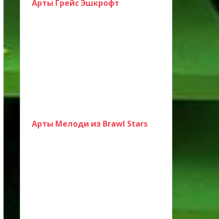
Арты Грейс Эшкрофт
Арты Мелоди из Brawl Stars