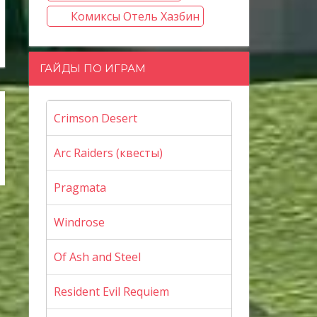
Комиксы Отель Хазбин
ГАЙДЫ ПО ИГРАМ
Crimson Desert
Arc Raiders (квесты)
Pragmata
Windrose
Of Ash and Steel
Resident Evil Requiem