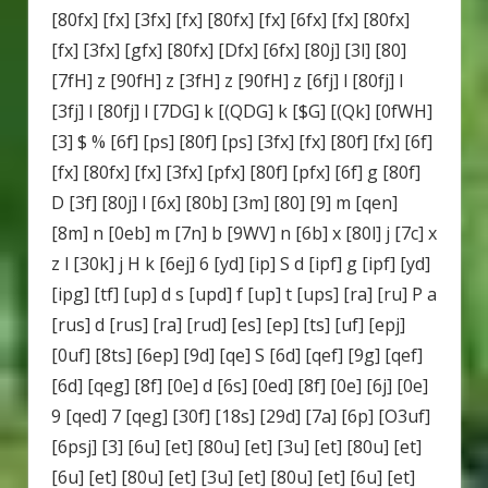
[80fx] [fx] [3fx] [fx] [80fx] [fx] [6fx] [fx] [80fx]
[fx] [3fx] [gfx] [80fx] [Dfx] [6fx] [80j] [3l] [80]
[7fH] z [90fH] z [3fH] z [90fH] z [6fj] l [80fj] l
[3fj] l [80fj] l [7DG] k [(QDG] k [$G] [(Qk] [0fWH]
[3] $ % [6f] [ps] [80f] [ps] [3fx] [fx] [80f] [fx] [6f]
[fx] [80fx] [fx] [3fx] [pfx] [80f] [pfx] [6f] g [80f]
D [3f] [80j] l [6x] [80b] [3m] [80] [9] m [qen]
[8m] n [0eb] m [7n] b [9WV] n [6b] x [80l] j [7c] x
z l [30k] j H k [6ej] 6 [yd] [ip] S d [ipf] g [ipf] [yd]
[ipg] [tf] [up] d s [upd] f [up] t [ups] [ra] [ru] P a
[rus] d [rus] [ra] [rud] [es] [ep] [ts] [uf] [epj]
[0uf] [8ts] [6ep] [9d] [qe] S [6d] [qef] [9g] [qef]
[6d] [qeg] [8f] [0e] d [6s] [0ed] [8f] [0e] [6j] [0e]
9 [qed] 7 [qeg] [30f] [18s] [29d] [7a] [6p] [O3uf]
[6psj] [3] [6u] [et] [80u] [et] [3u] [et] [80u] [et]
[6u] [et] [80u] [et] [3u] [et] [80u] [et] [6u] [et]