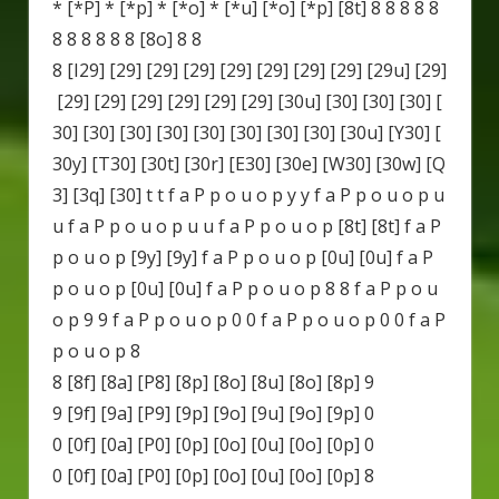
* [*P] * [*p] * [*o] * [*u] [*o] [*p] [8t] 8 8 8 8 8
8 8 8 8 8 8 [8o] 8 8
8 [I29] [29] [29] [29] [29] [29] [29] [29] [29u] [29]
[29] [29] [29] [29] [29] [29] [30u] [30] [30] [30] [
30] [30] [30] [30] [30] [30] [30] [30] [30u] [Y30] [
30y] [T30] [30t] [30r] [E30] [30e] [W30] [30w] [Q
3] [3q] [30] t t f a P p o u o p y y f a P p o u o p u
u f a P p o u o p u u f a P p o u o p [8t] [8t] f a P
p o u o p [9y] [9y] f a P p o u o p [0u] [0u] f a P
p o u o p [0u] [0u] f a P p o u o p 8 8 f a P p o u
o p 9 9 f a P p o u o p 0 0 f a P p o u o p 0 0 f a P
p o u o p 8
8 [8f] [8a] [P8] [8p] [8o] [8u] [8o] [8p] 9
9 [9f] [9a] [P9] [9p] [9o] [9u] [9o] [9p] 0
0 [0f] [0a] [P0] [0p] [0o] [0u] [0o] [0p] 0
0 [0f] [0a] [P0] [0p] [0o] [0u] [0o] [0p] 8