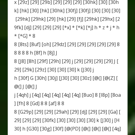
x [29z] [29] [29b] [29] [29] [29] [30hk] [30] [30h
k] [hk] [30] [hk] [30hk] [30fj] [30fj] [30] [30] [30]
[29hk] [29hk] [29] [hk] [29] [fj] [29hk] [29hx] [2
9fk] [dj] [29] [29] [29] [*x] * [*k] [*j] h * z * j * h
* [*G] * 8
8 [8ts] [8uf] [oh] [29dz] [29] [29] [29] [29] [29] 8
8 8 8 8 h [8f] h [8j] J
8 [J8] [8h] [29f] [29h] [29] j [29] [29] [29] [29] J [
29] [29k] [29z] [30] [30] [30] k [J30] j
h [30f] G [30h] [30j] [J30] [30] [30z] [@(] [@(Z] [
@(] J [@(] J
j [4qh] j [4q] [4q] [4q] [4q] [4q] [8uo] 8 [I8p] [8oa
] [fh] 8 [Gd] 8 8 [af] 8 8
8 [G29p] [29] [29] [29ah] [29] [dj] [29] [29] [Ga] [
29] [29] [29] [30fk] [30] [30] [30] [30] k [J30] j [H
30] h [G30] [30g] [30f] [@(PD] [@(] [@(] [@(] [4q]