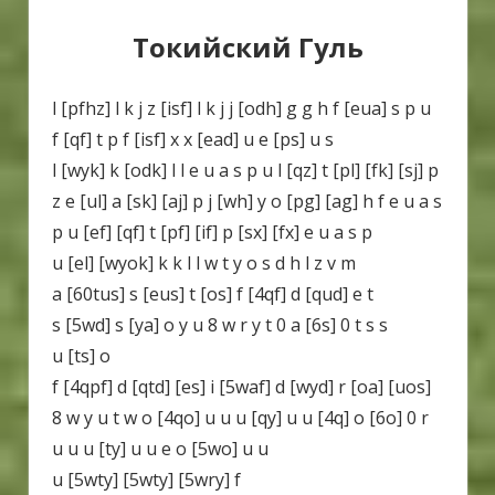
Токийский Гуль
l [pfhz] l k j z [isf] l k j j [odh] g g h f [eua] s p u
f [qf] t p f [isf] x x [ead] u e [ps] u s
l [wyk] k [odk] l l e u a s p u l [qz] t [pl] [fk] [sj] p
z e [ul] a [sk] [aj] p j [wh] y o [pg] [ag] h f e u a s
p u [ef] [qf] t [pf] [if] p [sx] [fx] e u a s p
u [el] [wyok] k k l l w t y o s d h l z v m
a [60tus] s [eus] t [os] f [4qf] d [qud] e t
s [5wd] s [ya] o y u 8 w r y t 0 a [6s] 0 t s s
u [ts] o
f [4qpf] d [qtd] [es] i [5waf] d [wyd] r [oa] [uos]
8 w y u t w o [4qo] u u u [qy] u u [4q] o [6o] 0 r
u u u [ty] u u e o [5wo] u u
u [5wty] [5wty] [5wry] f