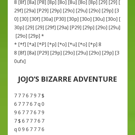
8 [8f] [8a] [P8] [8p] [8o] [8u] [8o] [8p] [29] [29] [
29f] [29a] [P29] [29p] [29o] [29u] [29o] [29p] [3
0] [30] [30f] [30a] [P30] [30p] [30o] [30u] [30o] [
30p] [29] [29] [29f] [29a] [P29] [29p] [29o] [29u]
[29o] [29p] *
* [*f] [*a] [*P] [*p] [*o] [*u] [*o] [*p] 8
8 [8f] [8a] [P29] [29p] [29o] [29u] [29o] [29p] [3
0ufx]
JOJO’S BIZARRE ADVENTURE
7 7 7 6 7 9 7 $
6 7 7 7 6 7 q 0
9 6 7 7 7 6 7 9
7 $ 6 7 7 7 6 7
q 0 9 6 7 7 7 6