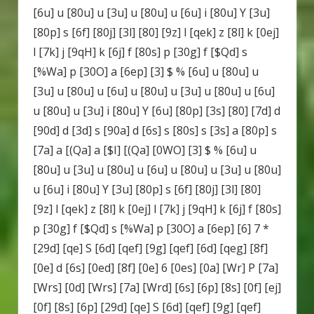
[6u] u [80u] u [3u] u [80u] u [6u] i [80u] Y [3u]
[80p] s [6f] [80j] [3l] [80] [9z] l [qek] z [8l] k [0ej]
l [7k] j [9qH] k [6j] f [80s] p [30g] f [$Qd] s
[%Wa] p [30O] a [6ep] [3] $ % [6u] u [80u] u
[3u] u [80u] u [6u] u [80u] u [3u] u [80u] u [6u]
u [80u] u [3u] i [80u] Y [6u] [80p] [3s] [80] [7d] d
[90d] d [3d] s [90a] d [6s] s [80s] s [3s] a [80p] s
[7a] a [(Qa] a [$I] [(Qa] [0WO] [3] $ % [6u] u
[80u] u [3u] u [80u] u [6u] u [80u] u [3u] u [80u]
u [6u] i [80u] Y [3u] [80p] s [6f] [80j] [3l] [80]
[9z] l [qek] z [8l] k [0ej] l [7k] j [9qH] k [6j] f [80s]
p [30g] f [$Qd] s [%Wa] p [30O] a [6ep] [6] 7 *
[29d] [qe] S [6d] [qef] [9g] [qef] [6d] [qeg] [8f]
[0e] d [6s] [0ed] [8f] [0e] 6 [0es] [0a] [Wr] P [7a]
[Wrs] [0d] [Wrs] [7a] [Wrd] [6s] [6p] [8s] [0f] [ej]
[0f] [8s] [6p] [29d] [qe] S [6d] [qef] [9g] [qef]