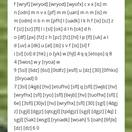
f [wryf] [wryod] [wryod] [wyofx] c x x [is] m
n [odn] m n v x [pf] m m [uan] m n m [is] m
m [odm] n b n m [pfh] l [uadk] l k h f [ix] [sz] z
f [iz] [sz] [fl] l i [sl] [ok] d l h [ok] d h
o [df] [px] [fz] z h [pz] [fz] [hl] l p [fl] [uk] a l
d [uv] a [dk] u [al] [ib] s v f [ix] [sl] f
i [sl] [ol] d [hk] j o [yk] w [hjl] 4 q q [etops] q 8
4 [5wos] w y [ryoa] w
9 [5sl] [6dz] [6sl] [0tdfz] [esfl] u [dz] [30] [0fhkx]
[0ryoad] 0
7 [3sl] [4qjb] [hv] [etufhx] [sfl] q [sfl] [5wjb] [hv]
[wryfhx] [sfl] [ryo] [sfl] [6ejb] [hv] [tuofhx] [sfl] [
6e] [3sfl] [30jv] [hv] [wryfhx] [sfl] [30] [sgl] [4dgj
z] [sgjl] [dgjz] [qtsgjl] [tpdgjz] [sgjl] [dgjz] [4q] [
sgjl] [5ak] [wsgl] [ryoadk] [woah] 5 [oah] [6fjlx]
[dz] [dz] 6 0