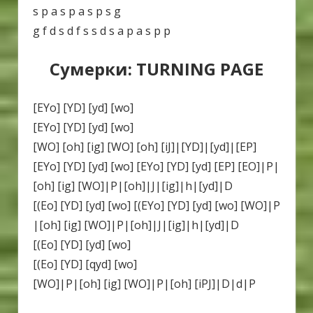
s p a s p a s p s g
g f d s d f s s d s a p a s p p
Сумерки: TURNING PAGE
[EYo] [YD] [yd] [wo]
[EYo] [YD] [yd] [wo]
[WO] [oh] [ig] [WO] [oh] [iJ]|[YD]|[yd]|[EP]
[EYo] [YD] [yd] [wo] [EYo] [YD] [yd] [EP] [EO]|P|
[oh] [ig] [WO]|P|[oh]|J|[ig]|h|[yd]|D
[(Eo] [YD] [yd] [wo] [(EYo] [YD] [yd] [wo] [WO]|P
|[oh] [ig] [WO]|P|[oh]|J|[ig]|h|[yd]|D
[(Eo] [YD] [yd] [wo]
[(Eo] [YD] [qyd] [wo]
[WO]|P|[oh] [ig] [WO]|P|[oh] [iPJ]|D|d|P