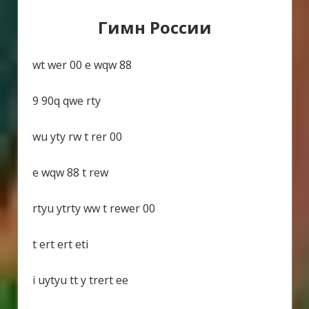
Гимн России
wt wer 00 e wqw 88
9 90q qwe rty
wu yty rw t rer 00
e wqw 88 t rew
rtyu ytrty ww t rewer 00
t ert ert eti
i uytyu tt y trert ee