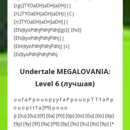
[rgc]TYOaDHJaDHJaDHJ||
[rL]TYOaDHJaDHJaDHJ||C|
[rc]TYOaDHJaDHJaDHJ||
[Efx]tyoPdhjPdhjPdhj[gc]| [hv]|
[Efx]tyoPdhjPdhjPdhj||
[Elm]tyoPdhjPdhjPdhj||c|
[Ex]tyoPdhjPdhjPdhj
Undertale MEGALOVANIA:
Level 6 (лучшая)
u u f a P p o u o p y y f a P p o u o p T T f a P p
o u o p t t f a [P9] p o u o
p [0u] [0u] [0f] [0a] [P0] [0p] [0o] [0u] [0o] [0p]
[9y] [9y] [9f] [9a] [P9] [9p] [9o] [9u] [9o] [9p] [*