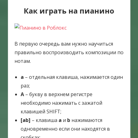
Как играть на пианино
В первую очередь вам нужно научиться
правильно воспроизводить композиции по
нотам.
a
– отдельная клавиша, нажимается один
раз;
A
– букву в верхнем регистре
необходимо нажимать с зажатой
клавишей SHIFT;
[ab]
– клавиша
a
и
b
нажимаются
одновременно если они находятся в
скобках;