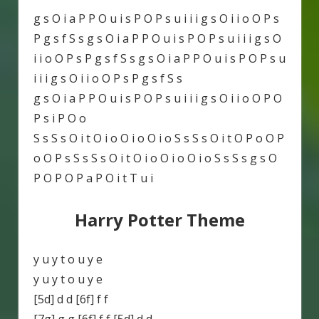
g s O i a P P O u i s P O P s u i i i g s O i i o O P s
P g s f S s g s O i a P P O u i s P O P s u i i i g s O
i i o O P s P g s f S s g s O i a P P O u i s P O P s u
i i i g s O i i o O P s P g s f S s
g s O i a P P O u i s P O P s u i i i g s O i i o O P O
P s i P O o
S s S s O i t O i o O i o O i o S s S s O i t O P o O P
o O P s S s S s O i t O i o O i o O i o S s S s g s O
P O P O P a P O i t T u i
Harry Potter Theme
y u y t o u y e
y u y t o u y e
[5d] d d [6f] f f
[7g] g g [6f] f f [5d] d d