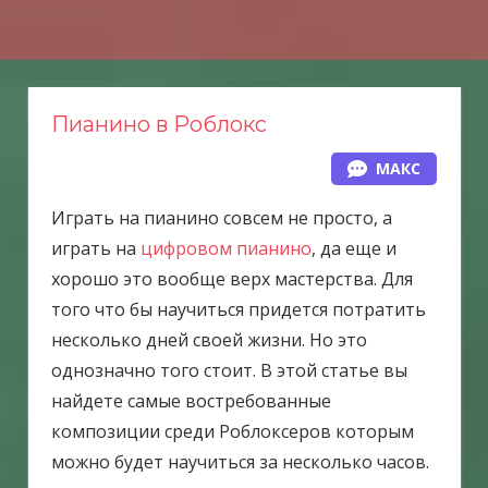
Н
а
в
е
Пианино в Роблокс
р
МАКС
х
Играть на пианино совсем не просто, а
играть на
цифровом пианино
, да еще и
хорошо это вообще верх мастерства. Для
того что бы научиться придется потратить
несколько дней своей жизни. Но это
однозначно того стоит. В этой статье вы
найдете самые востребованные
композиции среди Роблоксеров которым
можно будет научиться за несколько часов.