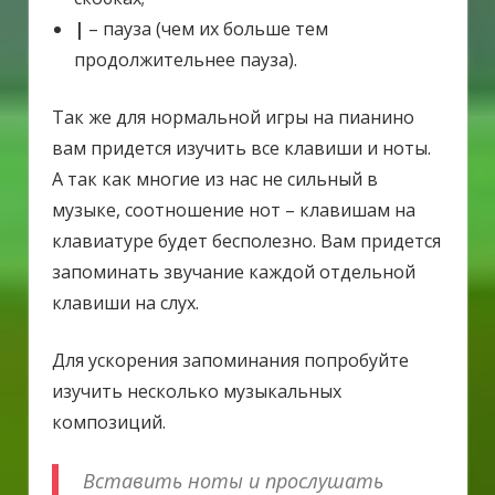
|
– пауза (чем их больше тем
продолжительнее пауза).
Так же для нормальной игры на пианино
вам придется изучить все клавиши и ноты.
А так как многие из нас не сильный в
музыке, соотношение нот – клавишам на
клавиатуре будет бесполезно. Вам придется
запоминать звучание каждой отдельной
клавиши на слух.
Для ускорения запоминания попробуйте
изучить несколько музыкальных
композиций.
Вставить ноты и прослушать