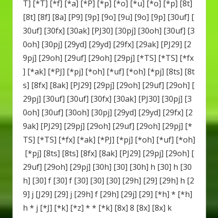
T] [*T] [*f] [*a] [*P] [*p] [*o] [*u] [*o] [*p] [8t]
[8t] [8f] [8a] [P9] [9p] [9o] [9u] [9o] [9p] [30uf] [
30uf] [30fx] [30ak] [PJ30] [30pj] [30oh] [30uf] [3
0oh] [30pj] [29yd] [29yd] [29fx] [29ak] [PJ29] [2
9pj] [29oh] [29uf] [29oh] [29pj] [*TS] [*TS] [*fx
] [*ak] [*PJ] [*pj] [*oh] [*uf] [*oh] [*pj] [8ts] [8t
s] [8fx] [8ak] [PJ29] [29pj] [29oh] [29uf] [29oh] [
29pj] [30uf] [30uf] [30fx] [30ak] [PJ30] [30pj] [3
0oh] [30uf] [30oh] [30pj] [29yd] [29yd] [29fx] [2
9ak] [PJ29] [29pj] [29oh] [29uf] [29oh] [29pj] [*
TS] [*TS] [*fx] [*ak] [*PJ] [*pj] [*oh] [*uf] [*oh]
[*pj] [8ts] [8ts] [8fx] [8ak] [PJ29] [29pj] [29oh] [
29uf] [29oh] [29pj] [30h] [30] [30h] h [30] h [30
h] [30] f [30] f [30] [30] [30] [29h] [29] [29h] h [2
9] j [J29] [29] j [29h] f [29h] [29j] [29] [*h] * [*h]
h * j [*J] [*k] [*z] * * [*k] [8x] 8 [8x] [8x] k