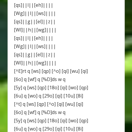
[qs]||l||[eh]||||
[Wg]||l||[ws]||||
[qs]||g||[el]||z||
[Wl]||h||[wg]||||
[qs]||l||[eh]||||
[Wg]||l||[ws]||||
[qs]||g||[el]||z||
[Wl]||h||[wg]||||
[^E]rt q [ws] [qp] [^o] [qi] [wu] [qi]
[6o] q [wf] q [%D]ds w q
[5y] q [ws] [qp] [18o] [qi] [wo] [qp]
[6u] q [wo] q [29o] [qi] [10u] [8i]
[^t] q [ws] [qp] [^o] [qi] [wu] [qi]
[6o] q [wf] q [%D]ds w q
[5y] q [ws] [qp] [18o] [qi] [wo] [qp]
[6u] q [wo] q [29o] [qi] [10u] [8i]