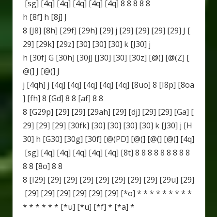
[sg] [4q] [4q] [4q] [4q] [4q] 8 8 8 8 8
h [8f] h [8j] J
8 [J8] [8h] [29f] [29h] [29] j [29] [29] [29] [29] J [
29] [29k] [29z] [30] [30] [30] k [J30] j
h [30f] G [30h] [30j] [J30] [30] [30z] [@(] [@(Z] [
@(] J [@(] J
j [4qh] j [4q] [4q] [4q] [4q] [4q] [8uo] 8 [I8p] [8oa
] [fh] 8 [Gd] 8 8 [af] 8 8
8 [G29p] [29] [29] [29ah] [29] [dj] [29] [29] [Ga] [
29] [29] [29] [30fk] [30] [30] [30] [30] k [J30] j [H
30] h [G30] [30g] [30f] [@(PD] [@(] [@(] [@(] [4q]
[sg] [4q] [4q] [4q] [4q] [4q] [8t] 8 8 8 8 8 8 8 8 8
8 8 [8o] 8 8
8 [I29] [29] [29] [29] [29] [29] [29] [29] [29u] [29]
[29] [29] [29] [29] [29] [29] [*o] * * * * * * * * *
* * * * * * [*u] [*u] [*f] * [*a] *