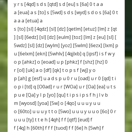
y r s [4qd] s d s [qtd] s d [eu] s [6a] 0 t a a
a [eua] a s [to] s [5wd] s d s [wyd] s d o s [6a] 0 t
a a a [etua] a
s [to] [sl] [4qdz] [sl] [dz] [qetlm] [etuz] [lm] z [qt
] [sl] [6edz] [sl] [dz] [eulm] [toz] [lm] z [eu] [sl] [
5wdz] [sl] [dz] [wylm] [yoz] [5wlm] [6ezx] [lxm] p
u [6elxm] [ekn] [5whlv] [4qjlxb] q [ipsf] i s f w y
o p [ahkz] o [eoad] u p [phkz] f [shz] [hz] 0
r [ol] [uk] a o [df] [qk] t o p s f [wj] y o
p [ah] g [esf] u a d s p u 0 r u [oad] u r 0 [qd] t i
o p i [td] q [O0ad] r u r [WOa] u r [Oa] [ea] u t s
p u e [Qa] y I p [yo] [qu] t i p s i p s f h j l v b
m [wyosd] [yoa] [5w] o [4qo] u u u y u u
o [60to] u u u y t t o [5wo] u u u y u u o [6o] 0 r
u u u [ty] t t e h [4qh] f f [qtf] [eud] f
f [4q] h [60th] f f f [tuod] f f [6e] h [5wh] f