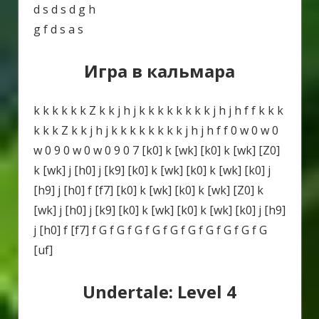
d s d s d g h
g f d s a s
Игра в кальмара
k k k k k k Z k k j h j k k k k k k k k j h j h f f k k k
k k k Z k k j h j k k k k k k k k j h j h f f 0 w 0 w 0
w 0 9 0 w 0 w 0 9 0 7 [k0] k [wk] [k0] k [wk] [Z0]
k [wk] j [h0] j [k9] [k0] k [wk] [k0] k [wk] [k0] j
[h9] j [h0] f [f7] [k0] k [wk] [k0] k [wk] [Z0] k
[wk] j [h0] j [k9] [k0] k [wk] [k0] k [wk] [k0] j [h9]
j [h0] f [f7] f G f G f G f G f G f G f G f G f G f G
[uf]
Undertale: Level 4