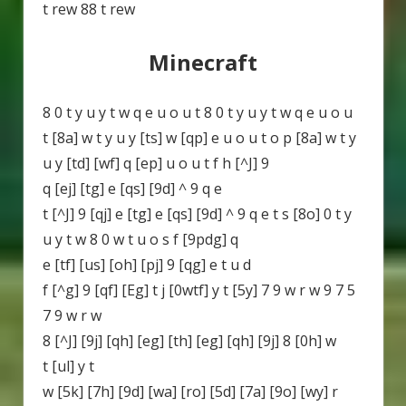
t rew 88 t rew
Minecraft
8 0 t y u y t w q e u o u t 8 0 t y u y t w q e u o u
t [8a] w t y u y [ts] w [qp] e u o u t o p [8a] w t y
u y [td] [wf] q [ep] u o u t f h [^J] 9
q [ej] [tg] e [qs] [9d] ^ 9 q e
t [^J] 9 [qj] e [tg] e [qs] [9d] ^ 9 q e t s [8o] 0 t y
u y t w 8 0 w t u o s f [9pdg] q
e [tf] [us] [oh] [pj] 9 [qg] e t u d
f [^g] 9 [qf] [Eg] t j [0wtf] y t [5y] 7 9 w r w 9 7 5
7 9 w r w
8 [^J] [9j] [qh] [eg] [th] [eg] [qh] [9j] 8 [0h] w
t [ul] y t
w [5k] [7h] [9d] [wa] [ro] [5d] [7a] [9o] [wy] r