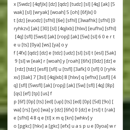
x [5wdz] [4qfjlx] [dz] [qdz] [tudz] [sl] [4q] [ak] [5
wak] [sl] [wryak] [woah] 5 [oh] [6fjlx] 0
t [dz] [euodz] [sfhl] [6e] [sfhl] [3wafhk] [sfhl] [0
ryhkzv] [ak] [30] [sl] [4qjlxb] [hlxv] [eufhx] [sfhl]
[4q] [sfl] [5wsl] [ak] [ropj] [ak] [5w] [sl] 6 0 e r t
e u [ts] [0ya] [ws] [ya] o y
f [4fx] [qdz] [dz] e [tdz] [udz] [sl] [sl] t [esl] [5ak]
9 [sl] w [eak] r [woah] y [roah] [6fx] [0dz] [dz] e
[rdz] [tdz] [esfl] [sfl] u [tsfl] [3afk] 0 [sfl] 0 [ryhk
xv] [0ak] 7 [3sl] [4qjlxb] 8 [hlxv] q [efhx] [usfl] [4
q] [sfl] [5wsfl] [ak] [ropj] [ak] [5w] [sfl] [4q] [8p]
[qs] [ef] [tp] [us] f
p [6f] [0p] [ts] [ed] [up] [ts] [ed] [0p] [5d] [9o] [
wa] [rs] [yo] [wa] y [dz] [6fx] 0 [dz] e [rsl] t [rak]
e [sfhl] 4 8 q e [tl] x m q [kn] [whkv] y
o [pgkc] [hkv] a [gkc] [efx] u a s p u e [0yoa] w r