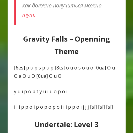
как должно получиться можно
тут.
Gravity Falls – Openning
Theme
[6es] p u p s p u p [8ts] o u o s o u o [0ua] O u
O a O u O [0ua] O u O
y u i p o p t y u i u o p o i
i i i p p o i p o p o p o i i i p p o i j j j [sl] [sl] [sl]
Undertale: Level 3