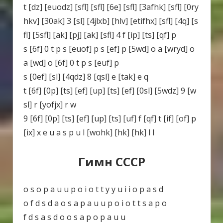
t [dz] [euodz] [sfl] [sfl] [6e] [sfl] [3afhk] [sfl] [0ry
hkv] [30ak] 3 [sl] [4jlxb] [hlv] [etifhx] [sfl] [4q] [s
fl] [5sfl] [ak] [pj] [ak] [sfl] 4 f [ip] [ts] [qf] p
s [6f] 0 t p s [euof] p s [ef] p [5wd] o a [wryd] o
a [wd] o [6f] 0 t p s [euf] p
s [0ef] [sl] [4qdz] 8 [qsl] e [tak] e q
t [6f] [0p] [ts] [ef] [up] [ts] [ef] [0sl] [5wdz] 9 [w
sl] r [yofjx] r w
9 [6f] [0p] [ts] [ef] [up] [ts] [uf] f [qf] t [if] [of] p
[ix] x e u a s p u l [wohk] [hk] [hk] l l
Гимн СССР
o s o p a u u p o i o t t y y u i i o p a s d
o f d s d a o s a p a u u p o i o t t s a p o
f d s a s d o o s a p o p a u u