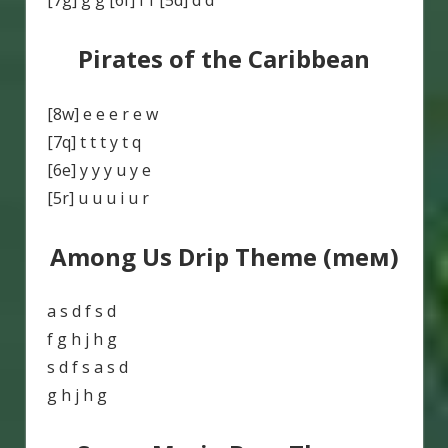
Pirates of the Caribbean
[8w] e e e r e w
[7q] t t t y t q
[6e] y y y u y e
[5r] u u u i u r
Among Us Drip Theme (mем)
a s d f s d
f g h j h g
s d f s a s d
g h j h g