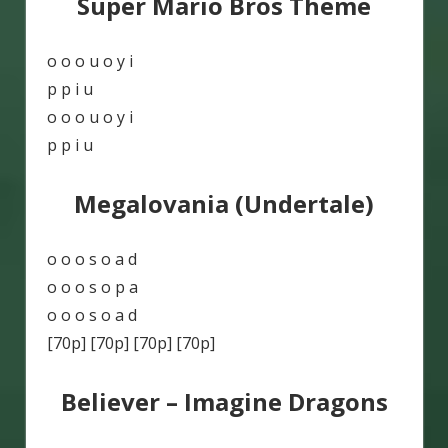
Super Mario Bros Theme
o o o u o y i
p p i u
o o o u o y i
p p i u
Megalovania (Undertale)
o o o s o a d
o o o s o p a
o o o s o a d
[70p] [70p] [70p] [70p]
Believer – Imagine Dragons