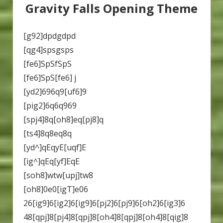
Gravity Falls Opening Theme
[
g92
]
dpdgdpd
[
qg4
]
spsgsps
[
fe6
]
SpSfSpS
[
fe6
]
SpS
[
fe6
]
j
[
yd2
]
696q9
[
uf6
]
9
[
pig2
]
6q6q969
[
spj4
]
8q
[
oh8
]
eq
[
pj8
]
q
[
ts4
]
8q8eq8q
[
yd^
]
qEqyE
[
uqf
]
E
[
ig^
]
qEq
[
yf
]
EqE
[
soh8
]
wtw
[
upj
]
tw8
[
oh8
]
0e0
[
igT
]
e06
26
[
ig9
]
6
[
ig2
]
6
[
ig9
]
6
[
pj2
]
6
[
pj9
]
6
[
oh2
]
6
[
ig3
]
6
48
[
qpj
]
8
[
pj4
]
8
[
qpj
]
8
[
oh4
]
8
[
qpj
]
8
[
oh4
]
8
[
qig
]
8