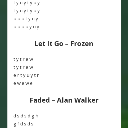
t y u y t y u y
t y u y t y u y
u u u t y u y
u u u u y u y
Let It Go – Frozen
t y t r e w
t y t r e w
e r t y u y t r
e w e w e
Faded – Alan Walker
d s d s d g h
g f d s d s