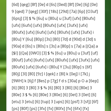
[6d] [qeg] [8f] [0e] d [6s] [0ed] [8f] [0e] [6j] [0e]
9 [qed] 7 [qeg] [30f] [18s] [29d] [7a] [6p] [O3uf]
[6psj] [3] $ % [6u] u [80u] u [3uf] [ufx] [80ufx]
[ufx] [6ufx] [ufx] [80ufx] [ufx[ [3ufx] [ufx]
[80ufx] [ufx] [6ufx] [ufx] [80ufx] [ufx] [3ufx] i
[80u] Y [6u] [80p] [3s] [80] [7d] d [90d] d [3d] s
[90a] d [6s] s [80s] s [3s] a [80p] s [7a] a [(Qa] a
[$I] [(Qa] [0WO] [3] $ % [6u] u [80u] u [3uf] [uf]
[80uf] [ufx] [6ufx] [ufx] [80ufx] [ufx] [3ufx] [ufx]
[80ufx] [ufx] [6ufx] i [80u] Y [3u] [80p] s [6f]
[80j] [3l] [80] [9z] l [qek] z [8l] k [0ej] l [7k] j
[9WH] k [6j] f [8es] p [7g] f d s [30a] p O a [6ep]
[6] [80] 3 [80] 3 $ % [6] [80] 3 [80] [6] [80e] 3
[80e] 3 $ % [6] [80e] 3 [80e] [6] [0et] 3 [0et] [6]
[etu] 3 [etu] [6] [tup] 3 [ups] [6] [psf] 3 [sfj] [6f]
[ps] [80f] [ps] [3fx] [fx] [80fx] [fx] [6fx] [fx]