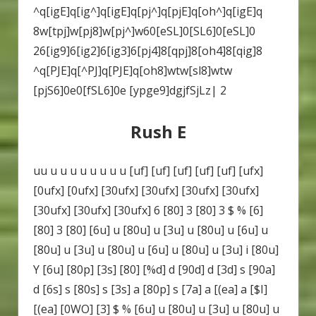
^q
[
igE
]
q
[
ig^
]
q
[
igE
]
q
[
pj^
]
q
[
pjE
]
q
[
oh^
]
q
[
igE
]
q
8w
[
tpj
]
w
[
pj8
]
w
[
pj^
]
w60
[
eSL
]
0
[
SL6
]
0
[
eSL
]
0
26
[
ig9
]
6
[
ig2
]
6
[
ig3
]
6
[
pj4
]
8
[
qpj
]
8
[
oh4
]
8
[
qig
]
8
^q
[
PJE
]
q
[
^PJ
]
q
[
PJE
]
q
[
oh8
]
wtw
[
sl8
]
wtw
[
pjS6
]
0e0
[
fSL6
]
0e
[
ypge9
]
dgjfSjLz
|
2
Rush E
uu u u u u u u u u [uf] [uf] [uf] [uf] [uf] [ufx]
[0ufx] [0ufx] [30ufx] [30ufx] [30ufx] [30ufx]
[30ufx] [30ufx] [30ufx] 6 [80] 3 [80] 3 $ % [6]
[80] 3 [80] [6u] u [80u] u [3u] u [80u] u [6u] u
[80u] u [3u] u [80u] u [6u] u [80u] u [3u] i [80u]
Y [6u] [80p] [3s] [80] [%d] d [90d] d [3d] s [90a]
d [6s] s [80s] s [3s] a [80p] s [7a] a [(ea] a [$I]
[(ea] [0WO] [3] $ % [6u] u [80u] u [3u] u [80u] u