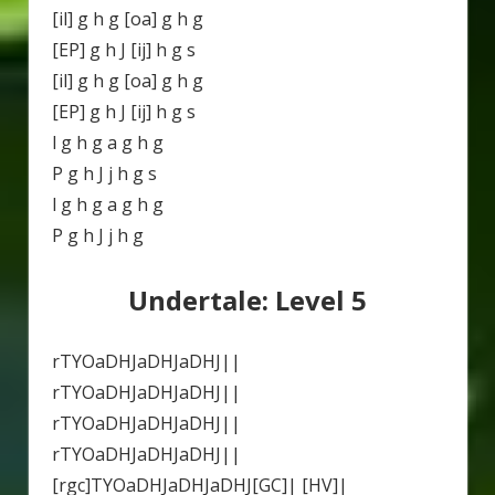
[il] g h g [oa] g h g
[EP] g h J [ij] h g s
[il] g h g [oa] g h g
[EP] g h J [ij] h g s
l g h g a g h g
P g h J j h g s
l g h g a g h g
P g h J j h g
Undertale: Level 5
rTYOaDHJaDHJaDHJ||
rTYOaDHJaDHJaDHJ||
rTYOaDHJaDHJaDHJ||
rTYOaDHJaDHJaDHJ||
[rgc]TYOaDHJaDHJaDHJ[GC]| [HV]|