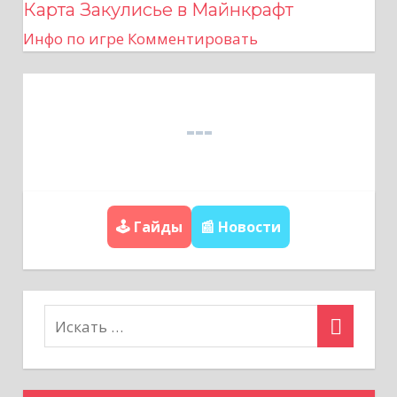
в
Карта Закулисье в Майнкрафт
Инфо по игре
Комментировать
и
г
а
ц
и
🕹️ Гайды
📰 Новости
я
п
о
з