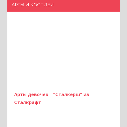
а
АРТЫ И КОСПЛЕИ
п
и
с
я
м
Арты девочек – “Сталкерш” из
Сталкрафт