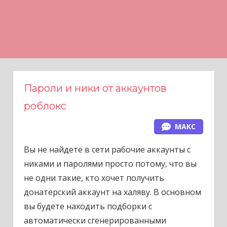
Н
а
в
е
р
х
Пароли и ники от аккаунтов
роблокс
МАКС
Вы не найдете в сети рабочие аккаунты с
никами и паролями просто потому, что вы
не одни такие, кто хочет получить
донатерский аккаунт на халяву. В основном
вы будете находить подборки с
автоматически сгенерированными