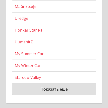
Майнкрафт
Dredge
Honkai: Star Rail
HumanitZ
My Summer Car
My Winter Car
Stardew Valley
Показать еще