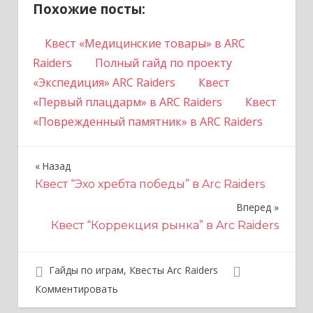
Похожие посты:
Квест «Медицинские товары» в ARC
Raiders
Полный гайд по проекту
«Экспедиция» ARC Raiders
Квест
«Первый плацдарм» в ARC Raiders
Квест
«Поврежденный памятник» в ARC Raiders
Назад
Н
Квест “Эхо хребта победы” в Arc Raiders
а
Вперед
в
Квест “Коррекция рынка” в Arc Raiders
и
г
Гайды по играм
,
Квесты Arc Raiders
Комментировать
а