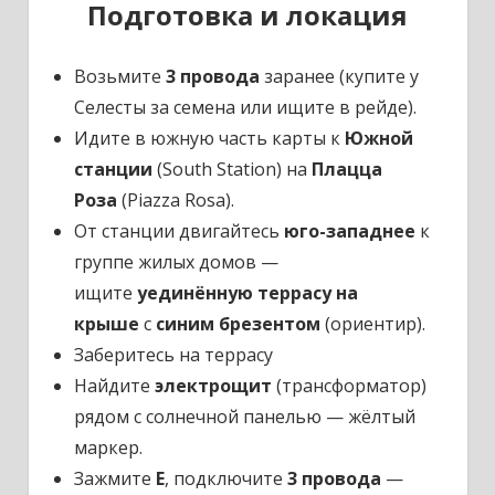
Подготовка и локация
Возьмите
3 провода
заранее (купите у
Селесты за семена или ищите в рейде).​​
Идите в южную часть карты к
Южной
станции
(South Station) на
Плацца
Роза
(Piazza Rosa).​
От станции двигайтесь
юго-западнее
к
группе жилых домов —
ищите
уединённую террасу на
крыше
с
синим брезентом
(ориентир).​​
Заберитесь на террасу
Найдите
электрощит
(трансформатор)
рядом с солнечной панелью — жёлтый
маркер.​
Зажмите
E
, подключите
3 провода
—