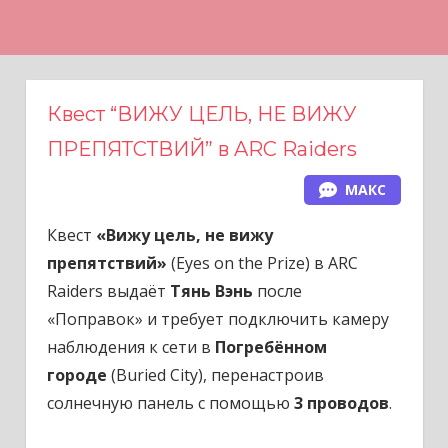
Н
а
в
е
Квест “ВИЖУ ЦЕЛЬ, НЕ ВИЖУ
р
ПРЕПЯТСТВИЙ” в ARC Raiders
х
МАКС
Квест
«Вижу цель, не вижу
препятствий»
(Eyes on the Prize) в ARC
Raiders выдаёт
Тянь Вэнь
после
«Поправок» и требует подключить камеру
наблюдения к сети в
Погребённом
городе
(Buried City), перенастроив
солнечную панель с помощью
3 проводов
.​​