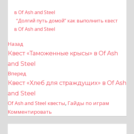
в Of Ash and Steel
“Долгий путь домой” как выполнить квест
в Of Ash and Steel
Назад
Н
Квест «Таможенные крысы» в Of Ash
а
and Steel
в
Вперед
Квест «Хлеб для страждущих» в Of Ash
и
and Steel
г
Of Ash and Steel квесты
,
Гайды по играм
а
Комментировать
ц