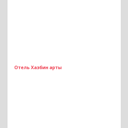
м
Отель Хазбин арты