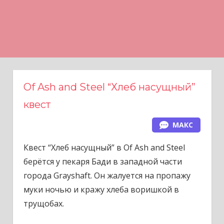
Н
а
в
е
р
х
Of Ash and Steel “Хлеб насущный”
квест
МАКС
Квест “Хлеб насущный” в Of Ash and Steel
берётся у пекаря Бади в западной части
города Grayshaft. Он жалуется на пропажу
муки ночью и кражу хлеба воришкой в
трущобах.