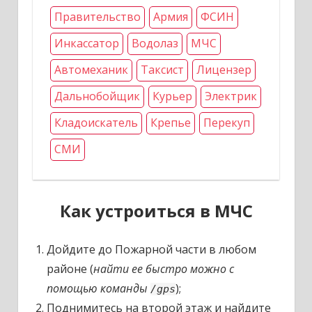
Правительство
Армия
ФСИН
Инкассатор
Водолаз
МЧС
Автомеханик
Таксист
Лицензер
Дальнобойщик
Курьер
Электрик
Кладоискатель
Крепье
Перекуп
СМИ
Как устроиться в МЧС
Дойдите до Пожарной части в любом
районе (
найти ее быстро можно с
помощью команды
);
/gps
Поднимитесь на второй этаж и найдите