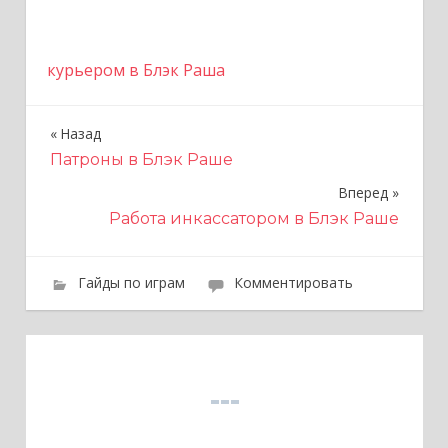
курьером в Блэк Раша
Назад
Н
Патроны в Блэк Раше
а
Вперед
в
Работа инкассатором в Блэк Раше
и
г
Гайды по играм
Комментировать
а
ц
и
я