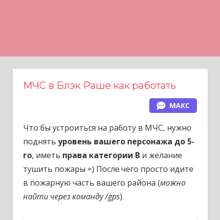
Н
а
в
е
р
х
МЧС в Блэк Раше как работать
МАКС
Что бы устроиться на работу в МЧС, нужно
поднять
уровень вашего персонажа до 5-
го
, иметь
права категории В
и желание
тушить пожары =) После чего просто идите
в пожарную часть вашего района (
можно
найти через команду /gps
).