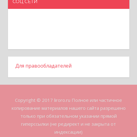
СОЦ СЕТИ
Для правообладателей
Copyright © 2017 liroro.ru Полное или частичное
копирование материалов нашего сайта разрешено
только при обязательном указании прямой
гиперссылки (не редирект и не закрыта от
индексации)