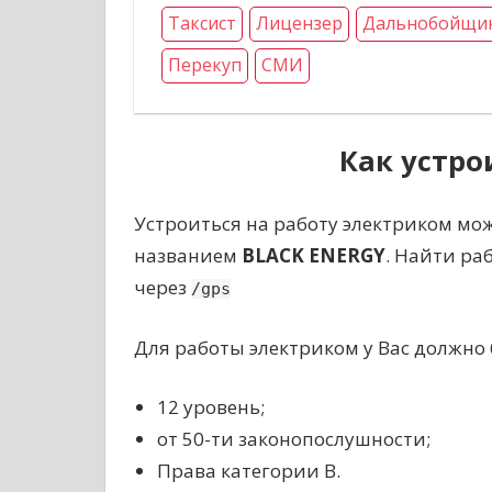
Таксист
Лицензер
Дальнобойщи
Перекуп
СМИ
Как устро
Устроиться на работу электриком мож
названием
BLACK ENERGY
. Найти ра
через
/gps
Для работы электриком у Вас должно 
12 уровень;
от 50-ти законопослушности;
Права категории В.