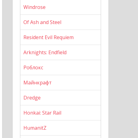
Windrose
Of Ash and Steel
Resident Evil Requiem
Arknights: Endfield
Роблокс
Майнкрафт
Dredge
Honkai: Star Rail
HumanitZ