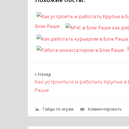
Блэк Раше
Н
Назад
Как устроиться и работать Крупье в
а
Раше
в
и
Гайды по играм
Комментировать
г