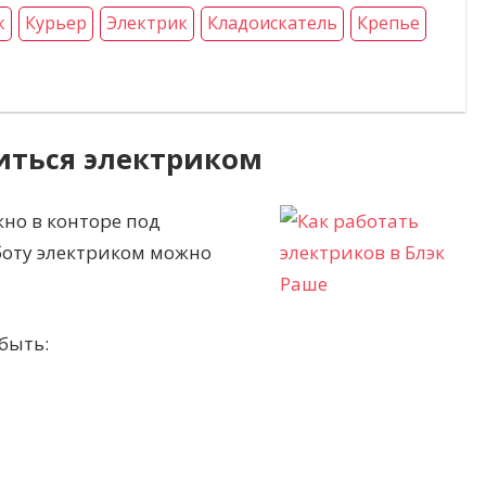
к
Курьер
Электрик
Кладоискатель
Крепье
иться электриком
но в конторе под
боту электриком можно
быть: