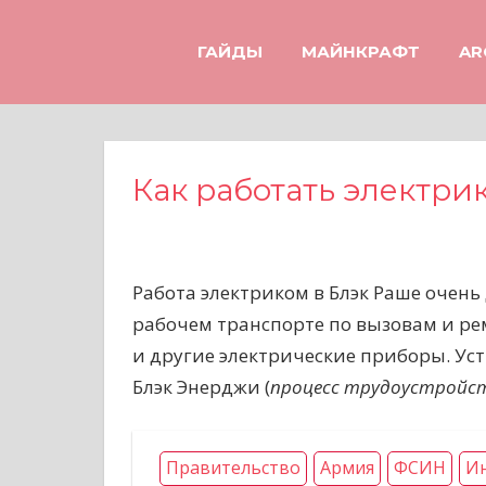
Н
а
ГАЙДЫ
МАЙНКРАФТ
AR
в
е
р
х
Как работать электри
Работа электриком в Блэк Раше очень
рабочем транспорте по вызовам и р
и другие электрические приборы. Уст
Блэк Энерджи (
процесс трудоустройств
Правительство
Армия
ФСИН
Ин