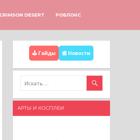
CRIMSON DESERT
РОБЛОКС
🕹️ Гайды
📰 Новости
АРТЫ И КОСПЛЕИ