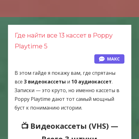
Н
а
в
е
Где найти все 13 кассет в Poppy
р
Playtime 5
х
МАКС
В этом гайде я покажу вам, где спрятаны
все
3 видеокассеты
и
10 аудиокассет
.
Записки — это круто, но именно кассеты в
Poppy Playtime дают тот самый мощный
буст к пониманию истории.
📺 Видеокассеты (VHS) —
Всего 3 штуки