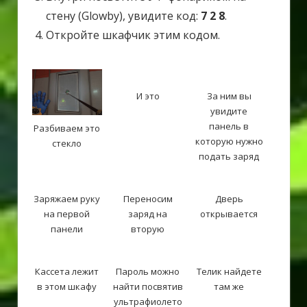
стену (Glowby), увидите код:
7 2 8
.
Откройте шкафчик этим кодом.
И это
За ним вы
увидите
панель в
Разбиваем это
которую нужно
стекло
подать заряд
Заряжаем руку
Переносим
Дверь
на первой
заряд на
открывается
панели
вторую
Кассета лежит
Пароль можно
Телик найдете
в этом шкафу
найти посвятив
там же
ультрафиолето