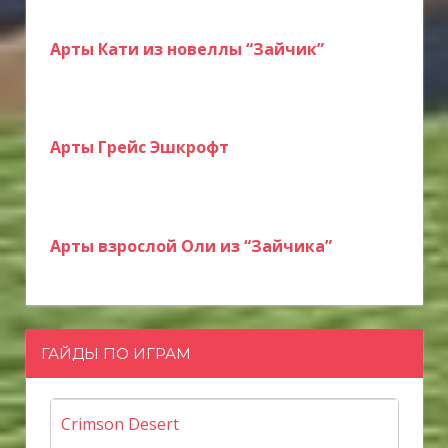
Арты Кати из новеллы “Зайчик”
Арты Грейс Эшкрофт
Арты взрослой Оли из “Зайчика”
ГАЙДЫ ПО ИГРАМ
Crimson Desert