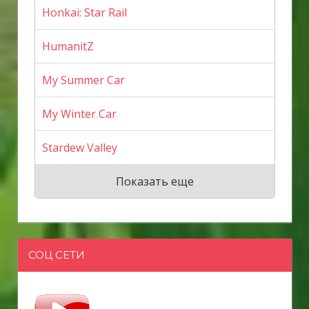
Honkai: Star Rail
HumanitZ
My Summer Car
My Winter Car
Stardew Valley
Показать еще
СОЦ СЕТИ