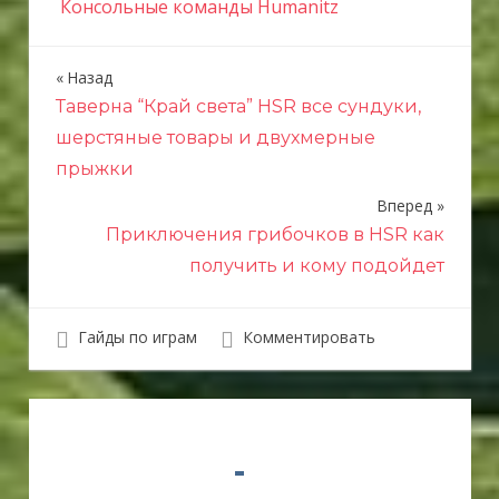
Консольные команды Humanitz
Назад
Н
Таверна “Край света” HSR все сундуки,
а
шерстяные товары и двухмерные
в
прыжки
и
Вперед
Приключения грибочков в HSR как
г
получить и кому подойдет
а
ц
Гайды по играм
Комментировать
и
я
п
о