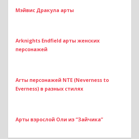
я
Мэйвис Дракула арты
м
Arknights Endfield арты женских
персонажей
Arты персонажей NTE (Neverness to
Everness) в разных стилях
Арты взрослой Оли из “Зайчика”