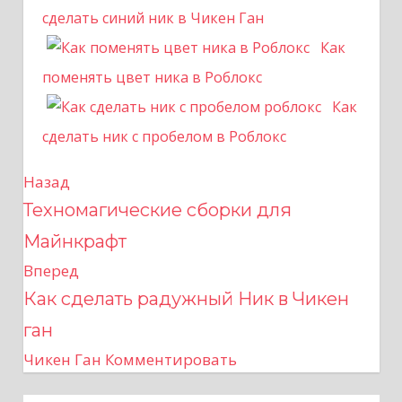
сделать синий ник в Чикен Ган
Как
поменять цвет ника в Роблокс
Как
сделать ник с пробелом в Роблокс
Назад
Н
Техномагические сборки для
а
Майнкрафт
в
Вперед
Как сделать радужный Ник в Чикен
и
ган
г
Чикен Ган
Комментировать
а