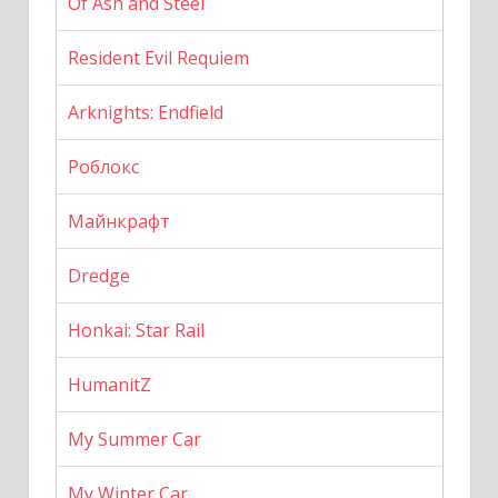
Of Ash and Steel
Resident Evil Requiem
Arknights: Endfield
Роблокс
Майнкрафт
Dredge
Honkai: Star Rail
HumanitZ
My Summer Car
My Winter Car