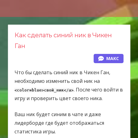
Н
а
в
е
Как сделать синий ник в Чикен
р
Ган
х
МАКС
Что бы сделать синий ник в Чикен Ган,
необходимо изменить свой ник на
. После чего войти в
<color=blue>свой_ник</a>
игру и проверить цвет своего ника.
Ваш ник будет синим в чате и даже
лидерборде где будет отображаться
статистика игры.