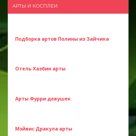
п
АРТЫ И КОСПЛЕИ
и
с
Подборка артов Полины из Зайчика
я
м
Отель Хазбин арты
Арты Фурри девушек
Мэйвис Дракула арты