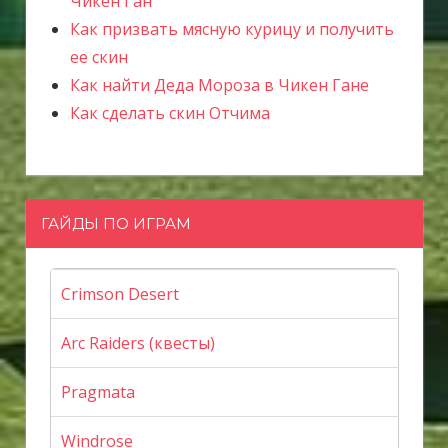
Чикен Ган
Как призвать мясную курицу и получить
ее скин
Как найти Деда Мороза в Чикен Гане
Как сделать скин Отчима
ГАЙДЫ ПО ИГРАМ
Crimson Desert
Arc Raiders (квесты)
Pragmata
Windrose