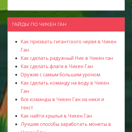
ГАЙДЫ ПО ЧИКЕН ГАН
Как призвать гигантского червя в Чикен
Ган
Как сделать радужный Ник в Чикен ган
Как сделать флаги в Чикен Ган
Оружие с самым большим уроном
Как сделать команду на воду в Чикен
Ган
Все команды в Чикен Ган на ники и
текст
Как найти крылья в Чикен Ган
Лучшие способы заработать монеты в