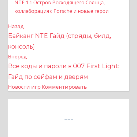
NTE 1.1 Остров Восходящего Солнца,
коллаборация с Porsche и новые герои
Назад
Н
Байканг NTE Гайд (отряды, билд,
а
консоль)
в
Вперед
Все коды и пароли в 007 First Light:
и
Гайд по сейфам и дверям
г
Новости игр
Комментировать
а
ц
и
я