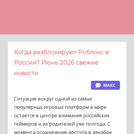
Н
а
в
е
р
х
Когда разблокируют Роблокс в
России? Июнь 2026 свежие
новости
МАКС
Ситуация вокруг одной из самых
популярных игровых платформ в мире
остается в центре внимания российских
геймеров и их родителей уже полгода. С
момента ограничения доступа в декабре