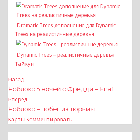
Dramatic Trees дополнение для Dynamic
Trees на реалистичные деревья
Dynamic Trees – реалистичные деревья
Тайкун
Назад
Н
Роблокс 5 ночей с Фредди – Fnaf
а
Вперед
в
Роблокс – побег из тюрьмы
Карты
Комментировать
и
г