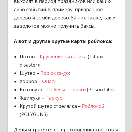
выходят в период праздников или каких-
либо событий. К примеру, призрачное
дерево и зомби дерево. За них также, как и
за золотое можно получить баксы.
А вот и другие крутые карты роблокса:
Потоп –
Крушение титаника
(Titanic
disaster);
Шутер –
Roblox cs-go
;
Хоррор –
Фнаф
;
Бытовуха –
Побег из тюряги
(Prison Life);
Жвижуха –
Паркур
;
Крутой шутер стрелялка –
Роблокс 2
(POLYGUNS).
Деньги тратятся по прохождению квестов и