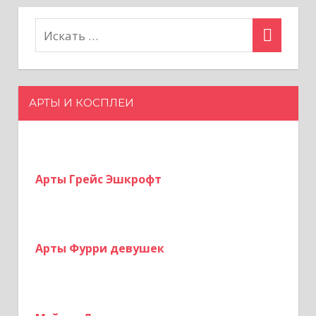
а
п
и
АРТЫ И КОСПЛЕИ
с
я
м
Арты Грейс Эшкрофт
Арты Фурри девушек