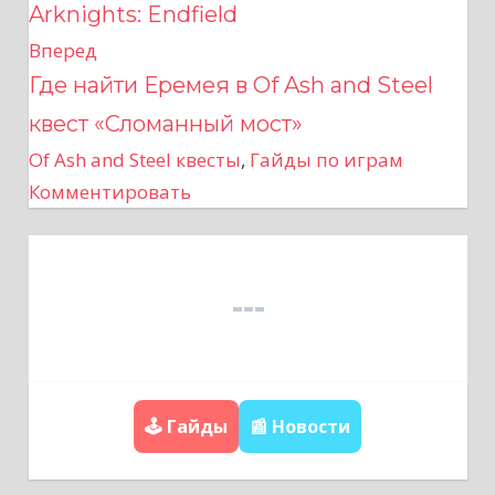
Arknights: Endfield
в
Вперед
Где найти Еремея в Of Ash and Steel
и
квест «Сломанный мост»
г
Of Ash and Steel квесты
,
Гайды по играм
а
Комментировать
ц
и
я
п
🕹️ Гайды
📰 Новости
о
з