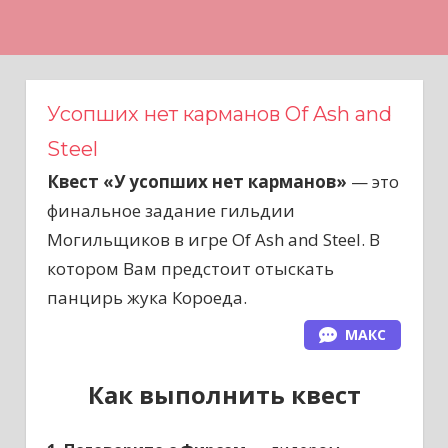
Н
а
в
е
Усопших нет карманов Of Ash and
р
Steel
х
Квест «У усопших нет карманов»
— это
финальное задание гильдии
Могильщиков в игре Of Ash and Steel. В
котором Вам предстоит отыскать
панцирь жука Короеда.
МАКС
Как выполнить квест