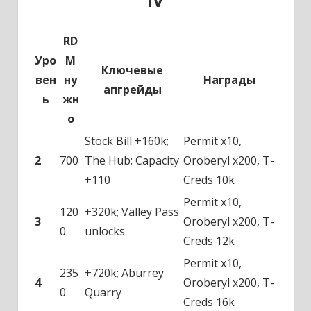
IV
RD
Уро
M
Ключевые
вен
ну
Награды
апгрейды
ь
жн
о
Stock Bill +160k;
Permit x10,
2
700
The Hub: Capacity
Oroberyl x200, T-
+110
Creds 10k
Permit x10,
120
+320k; Valley Pass
3
Oroberyl x200, T-
0
unlocks
Creds 12k
Permit x10,
235
+720k; Aburrey
4
Oroberyl x200, T-
0
Quarry
Creds 16k