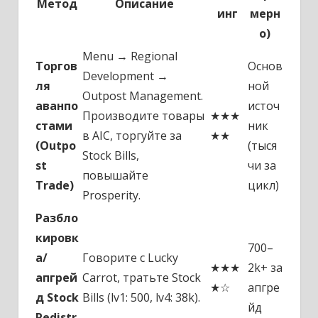
Метод
Описание
инг
мерн
о)
Menu → Regional
Торгов
Основ
Development →
ля
ной
Outpost Management.
аванпо
источ
Производите товары
★★★
стами
ник
в AIC, торгуйте за
★★
(Outpo
(тыся
Stock Bills,
st
чи за
повышайте
Trade)
цикл)
Prosperity.
Разбло
кировк
700–
а/
Говорите с Lucky
★★★
2k+ за
апгрей
Carrot, тратьте Stock
★☆
апгре
д Stock
Bills (lv1: 500, lv4: 38k).
йд
Redistr