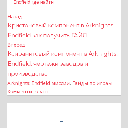
Endfield где найти
Назад
Н
Кристоновый компонент в Arknights
а
Endfield как получить ГАЙД
в
Вперед
Ксиранитовый компонент в Arknights:
и
Endfield: чертежи заводов и
г
производство
а
Arknights: Endfield миссии
,
Гайды по играм
Комментировать
ц
и
я