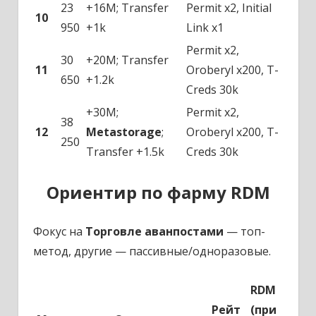
23
+16M; Transfer
Permit x2, Initial
10
950
+1k
Link x1
Permit x2,
30
+20M; Transfer
11
Oroberyl x200, T-
650
+1.2k
Creds 30k
+30M;
Permit x2,
38
12
Metastorage
;
Oroberyl x200, T-
250
Transfer +1.5k
Creds 30k
Ориентир по фарму RDM
Фокус на
Торговле аванпостами
— топ-
метод, другие — пассивные/одноразовые.
RDM
Рейт
(при