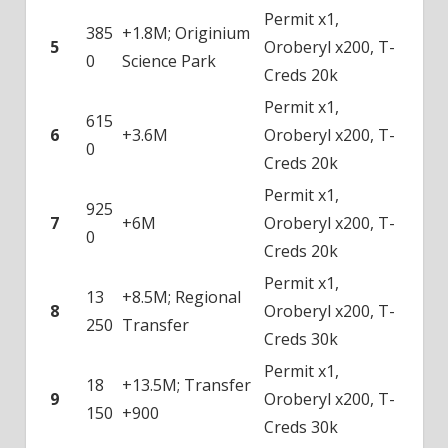
Permit x1,
385
+1.8M; Originium
5
Oroberyl x200, T-
0
Science Park
Creds 20k
Permit x1,
615
6
+3.6M
Oroberyl x200, T-
0
Creds 20k
Permit x1,
925
7
+6M
Oroberyl x200, T-
0
Creds 20k
Permit x1,
13
+8.5M; Regional
8
Oroberyl x200, T-
250
Transfer
Creds 30k
Permit x1,
18
+13.5M; Transfer
9
Oroberyl x200, T-
150
+900
Creds 30k