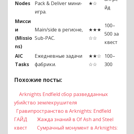
Nodes
Pack & Deliver мини-
★☆
йд
игра.
Мисси
100–
и
Main/side в регионе,
★★★
500 за
(Missio
Sub-PAC.
☆☆
квест
ns)
AIC
Ежедневные задачи
★★☆
100–
Tasks
фабрики.
☆☆
300
Похожие посты:
Arknights Endfield сбор разведданных
убийство землекрушителя
Гравипространство в Arknights: Endfield
ГАЙД
Жажда знаний в Of Ash and Steel
квест
Сумрачный монумент в Arknights: