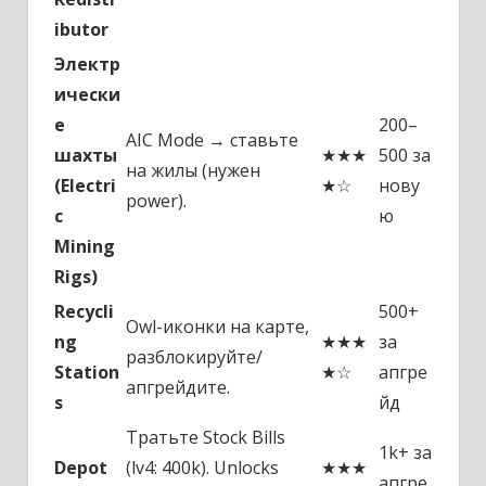
ibutor
Электр
ически
е
200–
AIC Mode → ставьте
шахты
★★★
500 за
на жилы (нужен
(Electri
★☆
нову
power).
c
ю
Mining
Rigs)
Recycli
500+
Owl-иконки на карте,
ng
★★★
за
разблокируйте/
Station
★☆
апгре
апгрейдите.
s
йд
Тратьте Stock Bills
1k+ за
Depot
(lv4: 400k). Unlocks
★★★
апгре