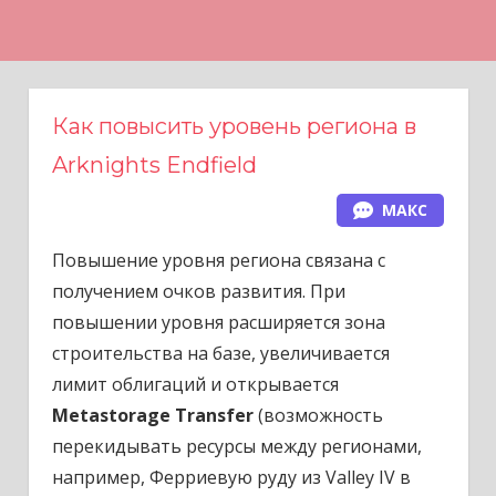
Н
а
в
е
Как повысить уровень региона в
р
Arknights Endfield
х
МАКС
Повышение уровня региона связана с
получением очков развития. При
повышении уровня расширяется зона
строительства на базе, увеличивается
лимит облигаций и открывается
Metastorage Transfer
(возможность
перекидывать ресурсы между регионами,
например, Ферриевую руду из Valley IV в