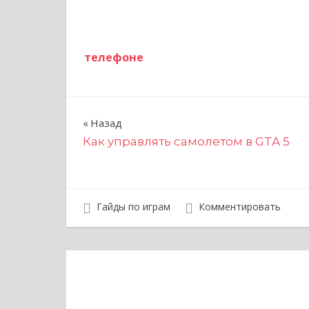
телефоне
Н
Назад
Как управлять самолетом в GTA 5
а
в
и
Гайды по играм
Комментировать
г
а
ц