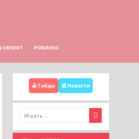
N DESERT
РОБЛОКС
🕹️ Гайды
📰 Новости