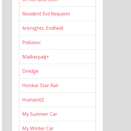
Resident Evil Requiem
Arknights: Endfield
Роблокс
Майнкрафт
Dredge
Honkai: Star Rail
HumanitZ
My Summer Car
My Winter Car