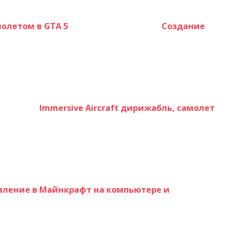
молетом в GTA 5
Создание
Immersive Aircraft дирижабль, самолет
вление в Майнкрафт на компьютере и