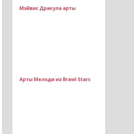
Мэйвис Дракула арты
Арты Мелоди из Brawl Stars