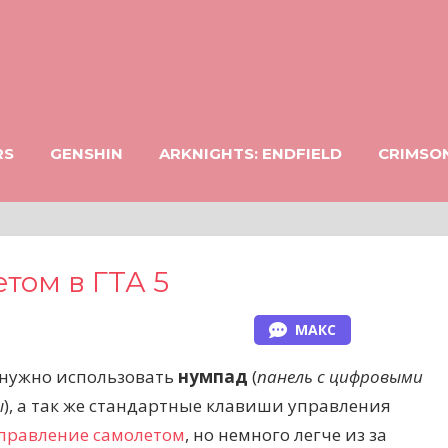
RS
GENSHIN
ARKNIGHTS: ENDFIELD
CRIMSO
том в ГТА 5
МАКС
5 нужно использовать
нумпад
(
панель с цифровыми
ы
), а так же стандартные клавиши управления
правление самолетом
, но немного легче из за