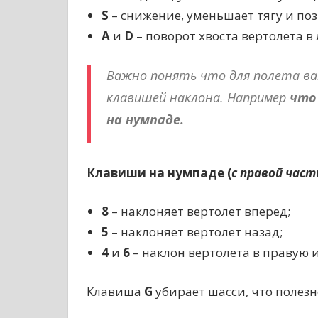
S
– снижение, уменьшает тягу и поз
A
и
D
– поворот хвоста вертолета в 
Важно понять что для полета в
клавишей наклона. Например
что
на нумпаде.
Клавиши на нумпаде (
с правой час
8
– наклоняет вертолет вперед;
5
– наклоняет вертолет назад;
4
и
6
– наклон вертолета в правую и
Клавиша
G
убирает шасси, что полезн