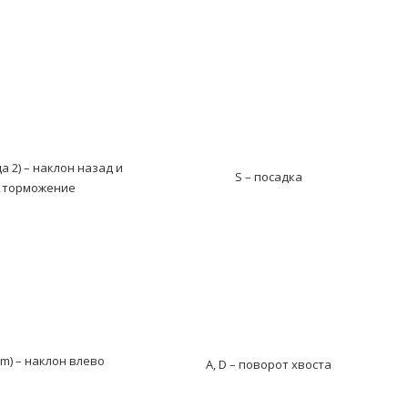
да 2) – наклон назад и
S – посадка
торможение
um) – наклон влево
A, D – поворот хвоста