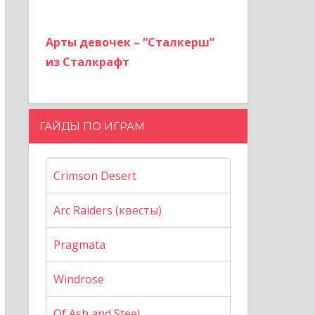
Арты девочек – “Сталкерш”
из Сталкрафт
ГАЙДЫ ПО ИГРАМ
Crimson Desert
Arc Raiders (квесты)
Pragmata
Windrose
Of Ash and Steel