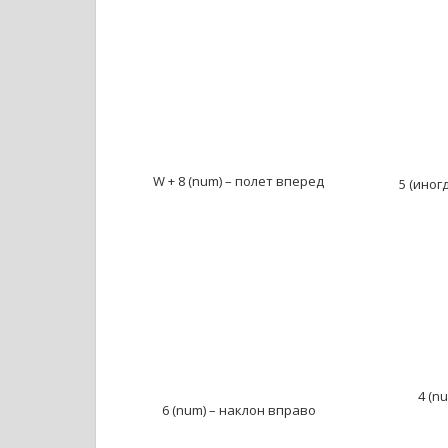
W + 8 (num) – полет вперед
5 (иног
4 (n
6 (num) – наклон вправо