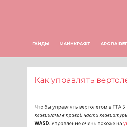
Н
а
в
е
р
ГАЙДЫ
МАЙНКРАФТ
ARC RAIDE
х
Как управлять вертоле
Что бы управлять вертолетом в ГТА 
клавишами в правой части клавиатур
WASD
. Управление очень похоже на
у